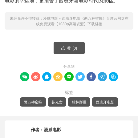
电影的幸运地，更预告了西班牙新电影时代的来临。
未经允许不得转载：
漫威电影
»
西班牙电影《两万种蜜蜂》百度云网盘在
线免费观看【1080p高清资源】下载链接
赞 (
0
)

分享到









标签
两万种蜜蜂
暮光女
柏林影展
西班牙电影
作者：
漫威电影