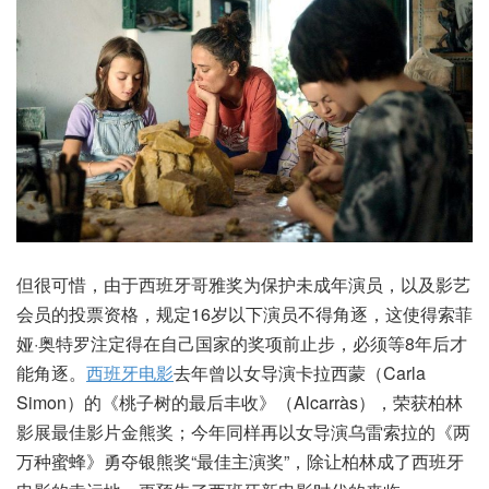
但很可惜，由于西班牙哥雅奖为保护未成年演员，以及影艺
会员的投票资格，规定16岁以下演员不得角逐，这使得索菲
娅·奥特罗注定得在自己国家的奖项前止步，必须等8年后才
能角逐。
西班牙电影
去年曾以女导演卡拉西蒙（Carla
Simon）的《桃子树的最后丰收》（Alcarràs），荣获柏林
影展最佳影片金熊奖；今年同样再以女导演乌雷索拉的《两
万种蜜蜂》勇夺银熊奖“最佳主演奖”，除让柏林成了西班牙