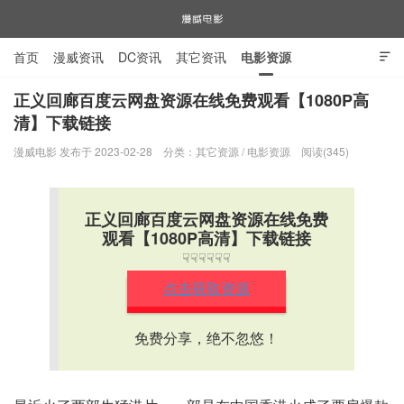
首页
漫威资讯
DC资讯
其它资讯
电影资源

电视剧资源
漫威图片
正义回廊百度云网盘资源在线免费观看【1080P高
清】下载链接
漫威电影
漫威电影 发布于 2023-02-28
分类：
其它资源
/
电影资源
阅读(345)
正义回廊百度云网盘资源在线免费
观看【1080P高清】下载链接
☟☟☟☟☟☟
点击获取资源
免费分享，绝不忽悠！