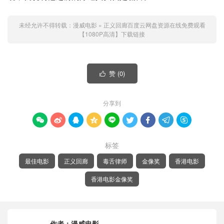
未经允许不得转载：
漫威电影
»
正义回廊百度云网盘资源在线免费观看
【1080P高清】下载链接
赞 (
0
)

分享到









标签
最佳电影
正义回廊
毒舌律师
金像奖
香港电影
香港电影金像奖
作者：
漫威电影