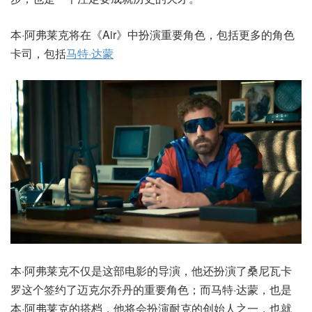
本·阿弗莱克将在《Air》中扮演重要角色，包括更多的角色
卡司，包括
马特·达蒙
本·阿弗莱克不仅是这部电影的导演，他还扮演了桑尼瓦卡
罗这个签约了迈克尔乔丹的重要角色；而马特·达蒙，也是
本·阿弗莱克的搭档，他将会扮演耐克的创始人之一，也就