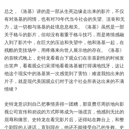
总之，《洛基》讲的是一部从生死边缘走出来的影片，不仅
有对洛基的同情，也有对70年代当今社会的失望、沮丧和无
力，这一切都与洛基的处境息息相关。《洛基》虽然是一部
关于格斗的影片，但却没有着重于格斗技巧，而是将情感融
入到了影片中，在巨大的压迫和失望中，他和洛基一起，在
残酷的竞技场中，用疼痛来向世人展示他的存在。《洛基》
的首映式晚上，史特龙看着台下观众们在非喜剧性的时候发
出笑声，看着观众们呆滞地看着洛基被打得满地找牙，这让
他这个现实中的洛基第一次感觉到了害怕：难道我拍出来的
片子，就是现代美国观众们对于这个社会所表达出来的不满
情绪？
史特龙意识到自己把事情弄得一团糟，那亚费尽周折地向影
视公司宣传和劝说的方式即将成为一场谎言，他感到无比的
屈辱和痛苦。史特龙在看完影片后，还得站在舞台上，和整
个剧院的人讲话，直到现在，他还不能接受自己的失败。史