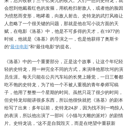
来，总共收获了三十亿美元的收入。人们一想到史特龙，就
会想到他戴着红色的发箍，用机枪扫射敌人，或者他的脸因
为愤怒而变形，咆哮着，向敌人射击。史特龙的武打风格让
人忽略了一个很关键的问题，那就是他在写小说方面的天
赋，在电影《洛基》中，他是不可多得的天才，在1977的
时候，他就是《洛基》的导演之一，也是他获得了奥斯卡
的“
最佳电影
”和“最佳电影”的提名。
《洛基》中的一个重要部分，正是这个故事，让这个年纪轻
轻的史特龙，用一种完全不同的方式，来演绎他那坎坷的演
员生涯。每天只能在公共汽车站的长凳上睡觉，一日三餐都
吃不饱的史特龙，为了给一个不被人重视的青年拳师写稿
子，他用了整整一个星期的时间。虽然只花了很少的时间，
但史特龙却能讲很多东西，所以他很快就把《洛基》的剧本
给写了出来：多年以前，史特龙24岁，因为找不到一鸣惊人
的表演，所以他出演了一部叫《小猫与大雕的派对》的剧情
片。史特龙说，“这不是自我毁灭，而是在绝望中重获新