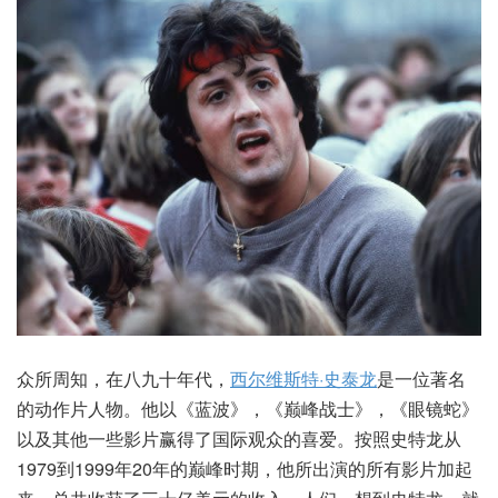
众所周知，在八九十年代，
西尔维斯特·史泰龙
是一位著名
的动作片人物。他以《蓝波》，《巅峰战士》，《眼镜蛇》
以及其他一些影片赢得了国际观众的喜爱。按照史特龙从
1979到1999年20年的巅峰时期，他所出演的所有影片加起