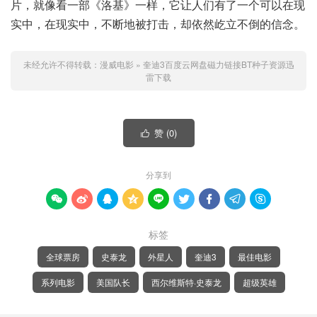
片，就像看一部《洛基》一样，它让人们有了一个可以在现
实中，在现实中，不断地被打击，却依然屹立不倒的信念。
未经允许不得转载：
漫威电影
»
奎迪3百度云网盘磁力链接BT种子资源迅
雷下载
赞 (
0
)

分享到









标签
全球票房
史泰龙
外星人
奎迪3
最佳电影
系列电影
美国队长
西尔维斯特·史泰龙
超级英雄