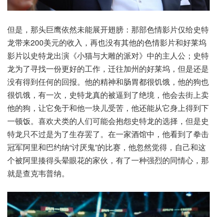
但是，那头巨鹰依然未能展开翅膀：那部色情影片仅给史特
龙带来200美元的收入，再也没有其他的色情影片和好莱坞
影片以史特龙出演《小猫与大雕的派对》中的主人公；史特
龙为了寻找一份更好的工作，迁往加州的好莱坞，但是还是
没有得到任何的回报。他的精神和肠胃都很饥饿，他的狗也
很饥饿，有一次，史特龙真的被逼到了绝境，他会去街上卖
他的狗，让它免于和他一块儿受苦，他还能从它身上得到下
一顿饭。喜欢犬类的人们可能会抱怨史特龙的选择，但是史
特龙只不过是为了生存罢了。在一家酒馆中，他看到了拳击
冠军阿里和巴约纳“讨厌鬼”的比赛，他忽然觉得，自己和这
个被阿里揍得头晕眼花的家伙，有了一种强烈的同情心，那
就是查克韦普纳。