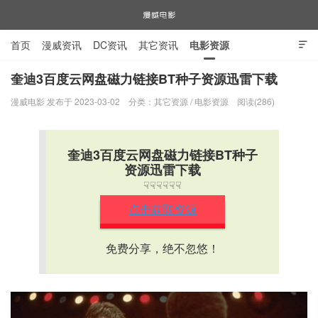
首页
漫威资讯
DC资讯
其它资讯
电影资源

电视剧资源
漫威图片
奎迪3百度云网盘磁力链接BT种子资源迅雷下载
漫威电影 发布于 2023-03-02
分类：
其它资源
/
电影资源
阅读(286)
漫威电影
奎迪3百度云网盘磁力链接BT种子
资源迅雷下载
☟☟☟☟☟☟
点击获取资源
免费分享，绝不忽悠！