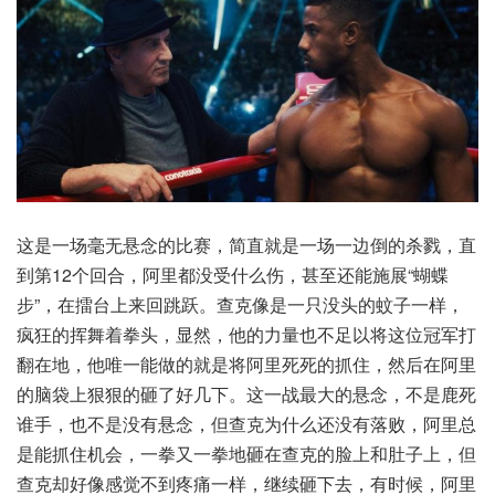
这是一场毫无悬念的比赛，简直就是一场一边倒的杀戮，直
到第12个回合，阿里都没受什么伤，甚至还能施展“蝴蝶
步”，在擂台上来回跳跃。查克像是一只没头的蚊子一样，
疯狂的挥舞着拳头，显然，他的力量也不足以将这位冠军打
翻在地，他唯一能做的就是将阿里死死的抓住，然后在阿里
的脑袋上狠狠的砸了好几下。这一战最大的悬念，不是鹿死
谁手，也不是没有悬念，但查克为什么还没有落败，阿里总
是能抓住机会，一拳又一拳地砸在查克的脸上和肚子上，但
查克却好像感觉不到疼痛一样，继续砸下去，有时候，阿里