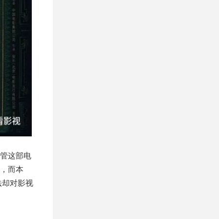
管这部电
，而本
法却对影视