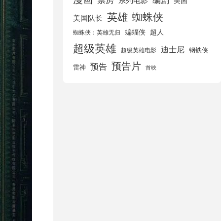
美国
英雄
蜘蛛侠
美国队长
蝙蝠侠
超人
蜘蛛侠：英雄无归
超级英雄
迪士尼
钢铁侠
超级英雄电影
预告片
预告
雷神
首映