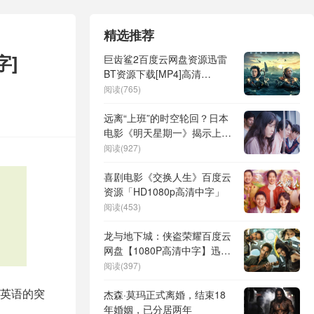
精选推荐
字]
巨齿鲨2百度云网盘资源迅雷
BT资源下载[MP4]高清
[HD1280p中英字幕]
阅读(765)
远离“上班”的时空轮回？日本
电影《明天星期一》揭示上班
族最不愿听到的五个字
阅读(927)
喜剧电影《交换人生》百度云
资源「HD1080p高清中字」
阅读(453)
龙与地下城：侠盗荣耀百度云
网盘【1080P高清中字】迅雷
资源免费下载
阅读(397)
英语的突
杰森·莫玛正式离婚，结束18
年婚姻，已分居两年