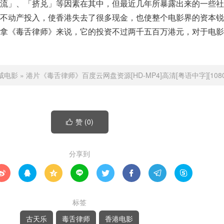
外流」、「挤兑」等因素在其中，但最近几年所暴露出来的一些社
不动产投入，使香港失去了很多现金，也使整个电影界的资本锐
就拿《毒舌律师》来说，它的投资不过两千五百万港元，对于电影
威电影
»
港片《毒舌律师》百度云网盘资源[HD-MP4]高清[粤语中字][1080
赞 (
0
)

分享到








标签
古天乐
毒舌律师
香港电影