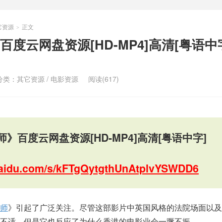
它资源
正文
>
度云网盘资源[HD-MP4]高清[粤语中
分类：
其它资源
/
电影资源
阅读(617)
》百度云网盘资源[HD-MP4]高清[粤语中字]
.baidu.com/s/kFTgQytgthUnAtplvYSWDD6
师
》引起了广泛关注。尽管这部影片中英国风格的法院场面以及
不适，但是它也反应了为什么香港的电影业会一蹶不振。