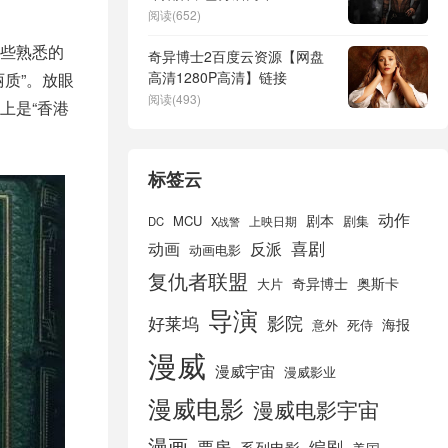
阅读(652)
些熟悉的
奇异博士2百度云资源【网盘
高清1280P高清】链接
质”。放眼
阅读(493)
上是“香港
标签云
动作
剧本
MCU
剧集
DC
X战警
上映日期
喜剧
动画
反派
动画电影
复仇者联盟
奇异博士
奥斯卡
大片
导演
好莱坞
影院
海报
死侍
意外
漫威
漫威宇宙
漫威影业
漫威电影
漫威电影宇宙
漫画
票房
编剧
系列电影