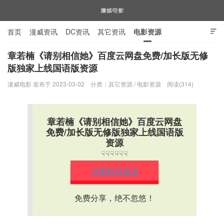
首页
漫威资讯
DC资讯
其它资讯
电影资源

电视剧资源
漫威图片
章若楠《请别相信她》百度云网盘免费/加长版无修
版独家上线国语版资源
漫威电影
漫威电影 发布于 2023-03-02
分类：
其它资源
/
电影资源
阅读(314)
章若楠《请别相信她》百度云网盘
免费/加长版无修版独家上线国语版
资源
☟☟☟☟☟☟
点击获取资源
免费分享，绝不忽悠！