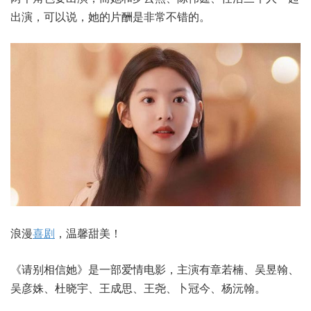
出演，可以说，她的片酬是非常不错的。
浪漫
喜剧
，温馨甜美！
《请别相信她》是一部爱情电影，主演有章若楠、吴昱翰、
吴彦姝、杜晓宇、王成思、王尧、卜冠今、杨沅翰。