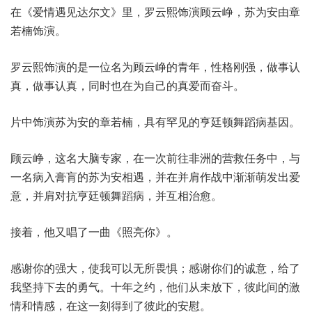
在《爱情遇见达尔文》里，罗云熙饰演顾云峥，苏为安由章
若楠饰演。
罗云熙饰演的是一位名为顾云峥的青年，性格刚强，做事认
真，做事认真，同时也在为自己的真爱而奋斗。
片中饰演苏为安的章若楠，具有罕见的亨廷顿舞蹈病基因。
顾云峥，这名大脑专家，在一次前往非洲的营救任务中，与
一名病入膏肓的苏为安相遇，并在并肩作战中渐渐萌发出爱
意，并肩对抗亨廷顿舞蹈病，并互相治愈。
接着，他又唱了一曲《照亮你》。
感谢你的强大，使我可以无所畏惧；感谢你们的诚意，给了
我坚持下去的勇气。十年之约，他们从未放下，彼此间的激
情和情感，在这一刻得到了彼此的安慰。