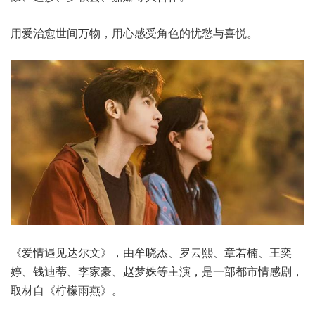
用爱治愈世间万物，用心感受角色的忧愁与喜悦。
《爱情遇见达尔文》，由牟晓杰、罗云熙、章若楠、王奕
婷、钱迪蒂、李家豪、赵梦姝等主演，是一部都市情感剧，
取材自《柠檬雨燕》。