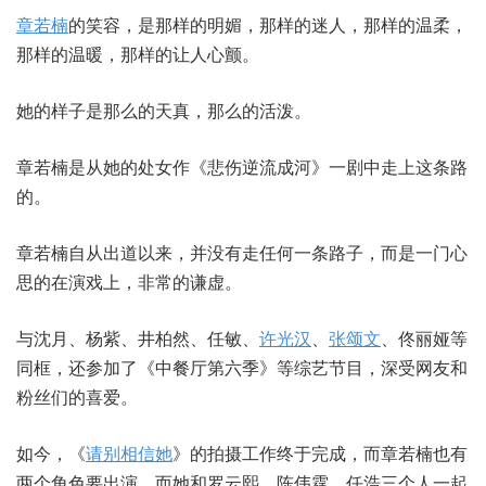
章若楠
的笑容，是那样的明媚，那样的迷人，那样的温柔，
那样的温暖，那样的让人心颤。
她的样子是那么的天真，那么的活泼。
章若楠是从她的处女作《悲伤逆流成河》一剧中走上这条路
的。
章若楠自从出道以来，并没有走任何一条路子，而是一门心
思的在演戏上，非常的谦虚。
与沈月、杨紫、井柏然、任敏、
许光汉
、
张颂文
、佟丽娅等
同框，还参加了《中餐厅第六季》等综艺节目，深受网友和
粉丝们的喜爱。
如今，《
请别相信她
》的拍摄工作终于完成，而章若楠也有
两个角色要出演，而她和罗云熙、陈伟霆、任浩三个人一起