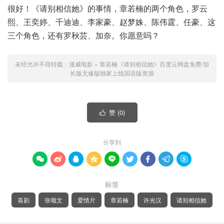
很好！《请别相信她》的事情，章若楠的两个角色，罗云
熙、王奕婷、千迪迪、李家豪、赵梦姝、陈伟霆、任豪、这
三个角色，还有罗秋芸、加奈。你愿意吗？
未经允许不得转载：
漫威电影
»
章若楠《请别相信她》百度云网盘免费/加
长版无修版独家上线国语版资源
赞 (
0
)

分享到









标签
喜剧
张颂文
爱情片
章若楠
许光汉
请别相信她