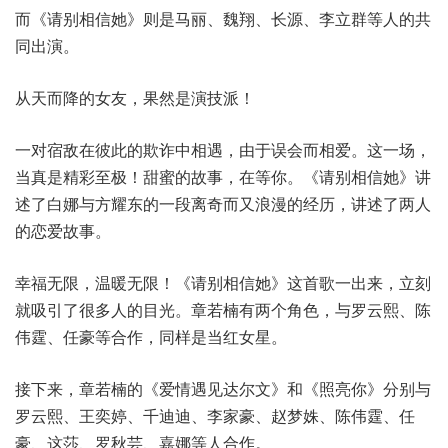
而《请别相信她》则是马丽、魏翔、长源、李立群等人的共
同出演。
从天而降的女友，果然是演技派！
一对宿敌在彼此的欺诈中相遇，由于误会而相爱。这一场，
当真是精彩至极！甜蜜的故事，在等你。《请别相信她》讲
述了白娜与方耀东的一段离奇而又浪漫的经历，讲述了两人
的恋爱故事。
幸福无限，温暖无限！《请别相信她》这首歌一出来，立刻
就吸引了很多人的目光。章若楠有两个角色，与罗云熙、陈
伟霆、任豪等合作，同样是当红女星。
接下来，章若楠的《爱情遇见达尔文》和《照亮你》分别与
罗云熙、王奕婷、千迪迪、李家豪、赵梦姝、陈伟霆、任
豪、这莎、罗秋芸、嘉娜等人合作。