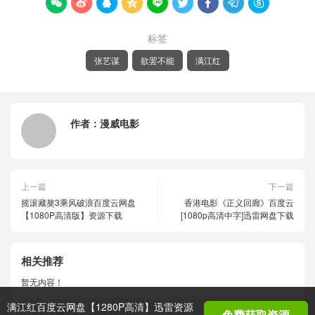









标签
张艺谋
欲罢不能
满江红
作者：
漫威电影
上一篇
下一篇
摇滚藏獒3乘风破浪百度云网盘
香港电影《正义回廊》百度云
【1080P高清版】资源下载
[1080p高清中字]迅雷网盘下载
相关推荐
暂无内容！
满江红百度云网盘【1280P高清】迅雷资源
免费获取资源