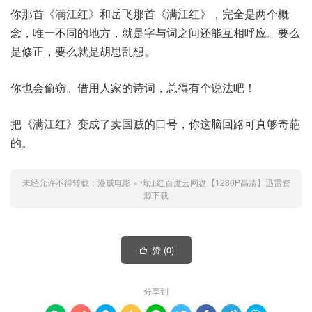
你那首《满江红》和岳飞那首《满江红》，完全是两个概
念，唯一不同的地方，就是字与词之间还能互相呼应。要么
是修正，要么就是胡思乱想。
你也会偷窃。借用人家的诗词，总得有个说法吧！
把《满江红》变成了卖国贼的口号，你这脑回路可真够奇葩
的。
未经允许不得转载：
漫威电影
»
满江红百度云网盘【1280P高清】迅雷资
源下载
赞 (
0
)

分享到