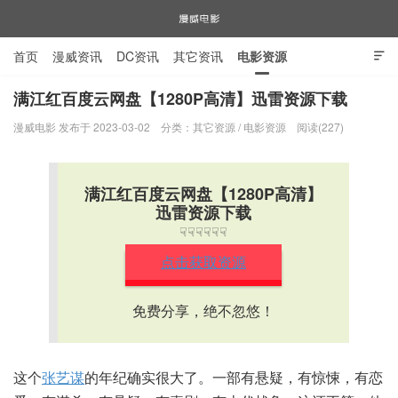
首页
漫威资讯
DC资讯
其它资讯
电影资源

电视剧资源
漫威图片
满江红百度云网盘【1280P高清】迅雷资源下载
漫威电影 发布于 2023-03-02
分类：
其它资源
/
电影资源
阅读(227)
漫威电影
满江红百度云网盘【1280P高清】
迅雷资源下载
☟☟☟☟☟☟
点击获取资源
免费分享，绝不忽悠！
这个
张艺谋
的年纪确实很大了。一部有悬疑，有惊悚，有恋