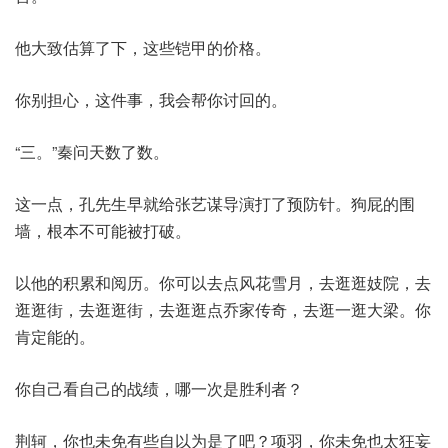
他大致估算了下，这些铠甲的价格。
你别担心，这件事，我会帮你讨回的。
“三。”秦问天数了数。
这一点，孔先生早就给张艺谋导演打了预防针。狗屁的围
墙，根本不可能被打破。
以他的积累和阅历。你可以去点风花雪月，去逛逛妓院，去
逛逛街，去逛逛街，去逛逛点乔家传奇，去逛一逛大梁。你
肯定能的。
你自己看自己的战绩，哪一次是胜利者？
荆轲，你也未免有些自以为是了吧？项羽，你未免也太狂妄