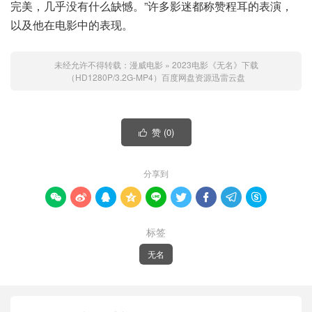
完美，几乎没有什么缺憾。”许多影迷都称赞程耳的表演，
以及他在电影中的表现。
未经允许不得转载：
漫威电影
»
2023电影《无名》下载
（HD1280P/3.2G-MP4）百度网盘资源迅雷云盘
赞 (
0
)

分享到









标签
无名