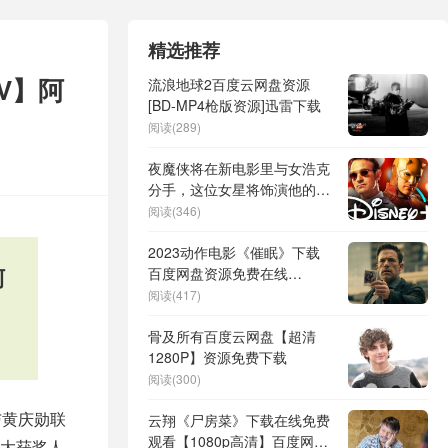
精选推荐
KV】阿
流浪地球2百度云网盘资源
[BD-MP4枪版资源]迅雷下载
阅读(289)
夜魔侠将在新电影里与女浩克
分手，这位女星将饰演他的新
女友
阅读(346)
2023动作电影《催眠》下载
阿
百度网盘资源免费在线
【1080p高清中字】阿里云盘
阅读(417)
骨及所有百度云网盘【超清
1280P】资源免费下载
阅读(300)
与黄庆勋联
云翔《尸房菜》下载在线免费
观看【1080p高清】百度网盘
大获奖人