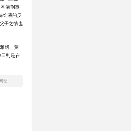
了香港刑事
栋饰演的反
的父子之情也
雅妍、黄
2日则是在
里网盘