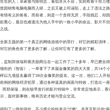
活生生的人；卓家俊与陈明志，看似水火不容，实则有着千丝万缕
他曾因销售电脑电脑而入狱，之后又被上司诬陷，走上了违法之路
个有情有义的爸爸。而前者，则是一个贪得无厌，手段残忍，却因
利欲熏心，最后也难逃沦为他人手中的一枚小卒的命运。影片不但
之战。
个全新主题的第一个真正的网络游戏中的罪行，对它的精彩演绎，
对它的角色有了更多的了解，让你对它有了更多的了解。
，监制郑保瑞和黄庆勋两位在一起工作了二十多年，早已磨合得
领衔的《智齿》，一举拿下了本届金像奖的四大大奖，共14个
样以九项提名赢得了39次金像奖的提名。这一次，他们二人开
无前例的网络经济犯罪，通过各种逼真的画面与特效，打造出一座
界。而郑保瑞，则在较早发行的影片特辑中，非常肯定地表示，香
示，面对新事物，唯有历史才能与受众交流。
得到了一致的评价。不少观众纷纷表示“过瘾”，并直言影片的“