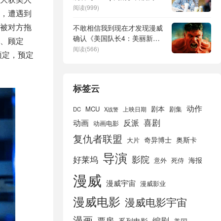
链接
阅读(999)
，遭遇到
被对方拖
不敢相信我到现在才发现漫威
确认《美国队长4：美丽新世
、顾定
界》会出现红浩克的漫画力量
阅读(566)
预定，预定
标签云
动作
剧本
MCU
剧集
DC
X战警
上映日期
喜剧
动画
反派
动画电影
复仇者联盟
奇异博士
奥斯卡
大片
导演
好莱坞
影院
海报
死侍
意外
漫威
漫威宇宙
漫威影业
漫威电影
漫威电影宇宙
漫画
票房
编剧
系列电影