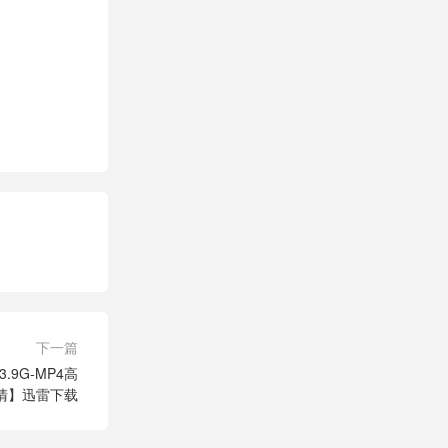
下一篇
.9G-MP4高
清】迅雷下载