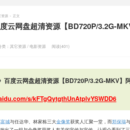
它资源
正文
>
云网盘超清资源【BD720P/3.2G-M
分类：
其它资源
/
电影资源
阅读(401)
百度云网盘超清资源【BD720P/3.2G-MKV】
.baidu.com/s/kFTgQytgthUnAtplvYSWDD6
郭富城
与任达华、林家栋三大
金像奖
获奖人汇聚一堂，而
郑保瑞
放出了一组与金像奖获奖人有关的宣传与宣传，让观众看到了三