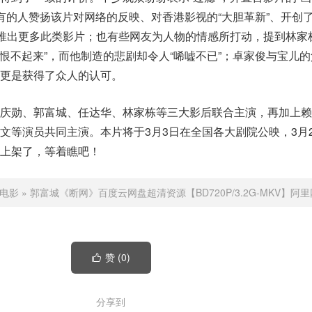
”；有的人赞扬该片对网络的反映、对香港影视的“大胆革新”、开创
会推出更多此类影片；也有些网友为人物的情感所打动，提到林家
“恨不起来”，而他制造的悲剧却令人“唏嘘不已”；卓家俊与宝儿
更是获得了众人的认可。
黄庆勋、郭富城、任达华、林家栋等三大影后联合主演，再加上赖
文等演员共同主演。本片将于3月3日在全国各大剧院公映，3月
上架了，等着瞧吧！
电影
»
郭富城《断网》百度云网盘超清资源【BD720P/3.2G-MKV】阿
赞 (
0
)

分享到