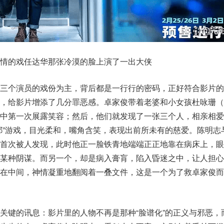
情的戏任达华那张冷漠的脸上演了一出大侠
以三个演员的戏份为主，背后都是一行行的密码，正好符合影片的
灰，给影片增添了几分罪恶感。卓家俊带着老婆和小女孩杜咏珊（
料中第一次展露笑容；然后，他们就发现了一张三个人，相亲相爱
耶”游戏，目光柔和，嘴角含笑，表现出前所未有的慈爱。陈明志
，首次被人发现，此时他正一脸铁青地端端正正地靠在病床上，眼
着某种阴谋。而另一个，却是病入膏肓，陷入昏迷之中，让人担心
围在中间，神情凝重地翻阅着一叠文件，这是一个为了救卓家俊而
关键的讯息：影片里的人物不再是那种“脸谱化”的正义与邪恶，