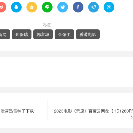








标签
断网
郑保瑞
郭富城
金像奖
香港电影
盘泄露迅雷种子下载
2023电影《荒原》百度云网盘【HD1280P/3