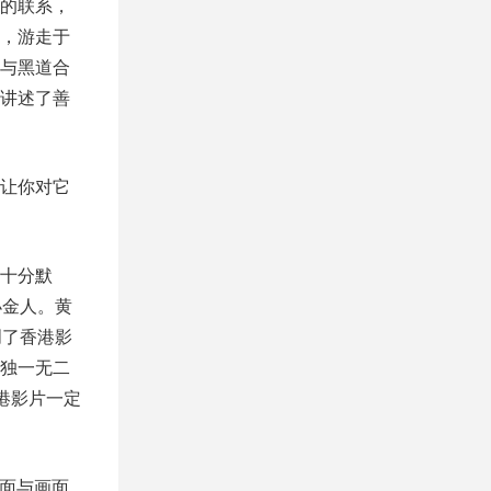
的联系，
，游走于
与黑道合
讲述了善
让你对它
十分默
小金人。黄
创了香港影
独一无二
港影片一定
画面与画面