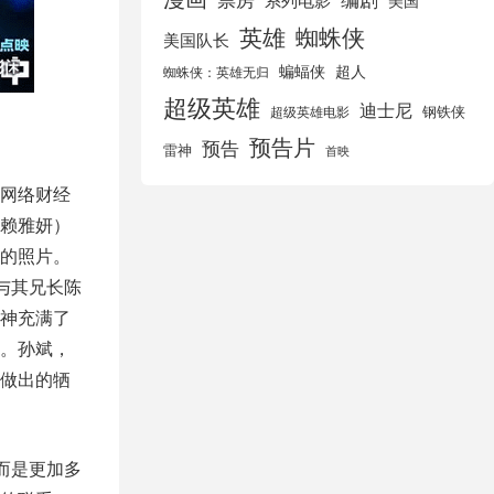
美国
英雄
蜘蛛侠
美国队长
蝙蝠侠
超人
蜘蛛侠：英雄无归
超级英雄
迪士尼
钢铁侠
超级英雄电影
预告片
预告
雷神
首映
网络财经
赖雅妍）
的照片。
与其兄长陈
神充满了
。孙斌，
做出的牺
而是更加多