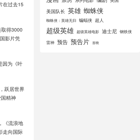
美国
在过去15
英雄
蜘蛛侠
美国队长
蝙蝠侠
超人
蜘蛛侠：英雄无归
超级英雄
得3000
迪士尼
钢铁侠
超级英雄电影
国影片凭
预告片
预告
雷神
首映
是因为《叶
本，跃居世界
爱国精神
，《流浪地
影走向国际