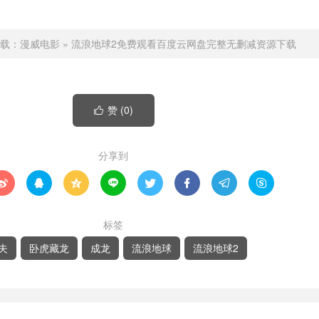
载：
漫威电影
»
流浪地球2免费观看百度云网盘完整无删减资源下载
赞 (
0
)

分享到








标签
夫
卧虎藏龙
成龙
流浪地球
流浪地球2