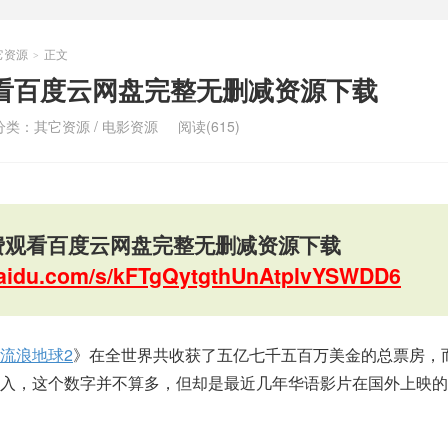
它资源
正文
>
看百度云网盘完整无删减资源下载
分类：
其它资源
/
电影资源
阅读(615)
费观看百度云网盘完整无删减资源下载
.baidu.com/s/kFTgQytgthUnAtplvYSWDD6
流浪地球2
》在全世界共收获了五亿七千五百万美金的总票房，
入，这个数字并不算多，但却是最近几年华语影片在国外上映的