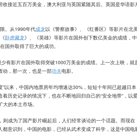
营收接近五百万美金，澳大利亚与英国紧随其后。英国是华语影片
。从1990年代
成龙
以《警察故事》、《红番区》等影片在北美取
《
卧虎藏龙
》、《英雄》等影片在国外创下数亿美金的成绩，中
在国外取得了巨大的成功。
很少有影片在国外取得突破1000万美金的成绩。上一次上映，就
轰动，那一次，也是一部
功夫
电影。
制度”以来，中国内地票房年均增速达30%，短短十年间已超越日
造着历史记录的情况下，也在不断地回归自己的“安全地带”，以
速扩大的本土市场。
难，则成为了国产影片崛起后，人们经常谈论的一个话题。而现在
人都意识到，中国的电影，已经从武术变成了科学，这是中国电