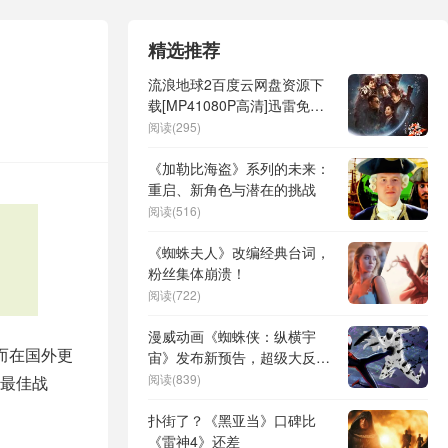
精选推荐
流浪地球2百度云网盘资源下
载[MP41080P高清]迅雷免费
资源
阅读(295)
《加勒比海盗》系列的未来：
重启、新角色与潜在的挑战
阅读(516)
《蜘蛛夫人》改编经典台词，
粉丝集体崩溃！
阅读(722)
漫威动画《蜘蛛侠：纵横宇
而在国外更
宙》发布新预告，超级大反
派“斑点”亮相！
阅读(839)
最佳战
扑街了？《黑亚当》口碑比
《雷神4》还差