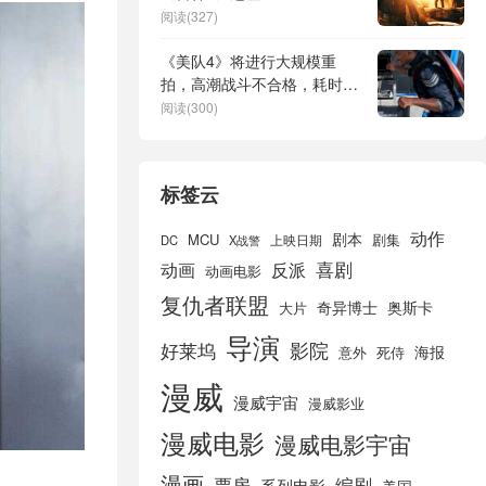
阅读(327)
《美队4》将进行大规模重
拍，高潮战斗不合格，耗时三
月
阅读(300)
标签云
动作
剧本
MCU
剧集
DC
X战警
上映日期
喜剧
动画
反派
动画电影
复仇者联盟
奇异博士
奥斯卡
大片
导演
好莱坞
影院
海报
死侍
意外
漫威
漫威宇宙
漫威影业
漫威电影
漫威电影宇宙
漫画
票房
编剧
系列电影