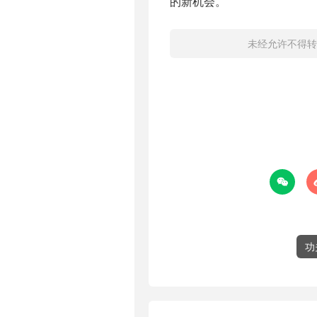
的新机会。
未经允许不得转

功