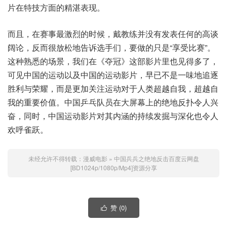
片在特技方面的精湛表现。
而且，在赛事最激烈的时候，戴教练并没有发表任何的高谈
阔论，反而很放松地告诉选手们，要做的只是“享受比赛”。
这种熟悉的场景，我们在《夺冠》这部影片里也见得多了，
可见中国的运动以及中国的运动影片，早已不是一味地追逐
胜利与荣耀，而是更加关注运动对于人类超越自我，超越自
我的重要价值。中国乒乓队员在大屏幕上的绝地反扑令人兴
奋，同时，中国运动影片对其内涵的持续发掘与深化也令人
欢呼雀跃。
未经允许不得转载：
漫威电影
»
中国兵兵之绝地反击百度云网盘
[BD1024p/1080p/Mp4]资源分享
赞 (
0
)
