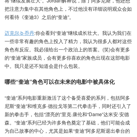
将“继续发展壮大”。Jordan解释说，除了阿多尼斯，他还想
把注意力集中在其他角色上，不过他没有详细说明观众会如
何看待《奎迪3》之后的“奎迪”。
迈克尔·b·乔丹
:你会看到“奎迪”继续成长壮大。我认为我们在
一些非常有趣的角色上投入了精力，我认为很多人都对这些
角色有反应。我必须给出一个政治上的答案。(笑)会有更多
的“奎迪”家族成员，会有更多你喜欢的角色出现在这部电影
中。我只是还不知道会是什么包装。
哪些“奎迪”角色可以在未来的电影中被具体化
“奎迪”系列电影重新激活了这个备受喜爱的系列，包括阿多
尼斯“奎迪”和维克多·德拉戈等第二代拳击手，同时还引入了
新的拳击手，包括“漂亮的”里克·康伦和“Dame”达米安·安德
森。“奎迪”系列已经为许多角色奠定了基础，他们可能会成
为自己故事的中心，尤其是如果“奎迪”阿多尼斯退出拳台的