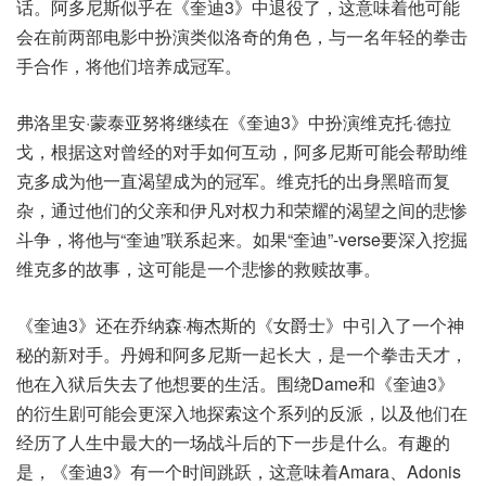
话。阿多尼斯似乎在《奎迪3》中退役了，这意味着他可能
会在前两部电影中扮演类似洛奇的角色，与一名年轻的拳击
手合作，将他们培养成冠军。
弗洛里安·蒙泰亚努将继续在《奎迪3》中扮演维克托·德拉
戈，根据这对曾经的对手如何互动，阿多尼斯可能会帮助维
克多成为他一直渴望成为的冠军。维克托的出身黑暗而复
杂，通过他们的父亲和伊凡对权力和荣耀的渴望之间的悲惨
斗争，将他与“奎迪”联系起来。如果“奎迪”-verse要深入挖掘
维克多的故事，这可能是一个悲惨的救赎故事。
《奎迪3》还在乔纳森·梅杰斯的《女爵士》中引入了一个神
秘的新对手。丹姆和阿多尼斯一起长大，是一个拳击天才，
他在入狱后失去了他想要的生活。围绕Dame和《奎迪3》
的衍生剧可能会更深入地探索这个系列的反派，以及他们在
经历了人生中最大的一场战斗后的下一步是什么。有趣的
是，《奎迪3》有一个时间跳跃，这意味着Amara、Adonis