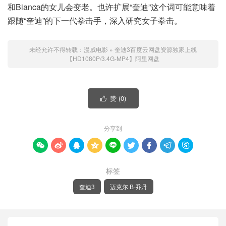
和Bianca的女儿会变老。也许扩展“奎迪”这个词可能意味着
跟随“奎迪”的下一代拳击手，深入研究女子拳击。
未经允许不得转载：
漫威电影
»
奎迪3百度云网盘资源独家上线
【HD1080P/3.4G-MP4】阿里网盘
赞 (
0
)

分享到









标签
奎迪3
迈克尔·B·乔丹