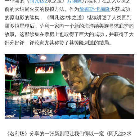
一个新的《
阿凡达2
水之道》
片场照
片揭示了在加入CGI之
前的大结局火灾的模拟方法。作为
詹姆斯·卡梅隆
大获成功
的原电影的续集，《阿凡达2水之道》继续讲述了人类回到
潘多拉星球后，萨利一家向一个新的海洋纳美族寻求庇护的
故事。这部续集在票房上也取得了巨大的成功，并获得了大
部分好评，评论家尤其称赞了其惊险刺激的结局。
《名利场》分享的一张新剧照让我们得以一窥《阿凡达2水