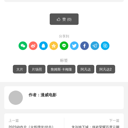
赞 (
0
)

分享到









标签
大片
片场照
詹姆斯·卡梅隆
阿凡达
阿凡达2
作者：
漫威电影
上一篇
下一篇
2023动作片《火线埋伏/伏击》
龙与地下城：侠盗荣耀百度云网