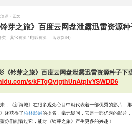
它资源
正文
>
铃芽之旅》百度云网盘泄露迅雷资源种
分类：
其它资源
/
电影资源
阅读(384)
影《铃芽之旅》百度云网盘泄露迅雷资源种子下
.baidu.com/s/kFTgQytgthUnAtplvYSWDD6
来，《新海城》在很多观众心目中就代表着一部优秀的影片，那
》还获得了
柏林影展
的提名，毫无疑问，它是一部优秀的影片，
望你们能看过它，能对《铃芽之旅》产生更多的兴趣！