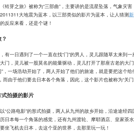
《铃芽之旅》被称为“三部曲”，主要讲的是流星坠落，气象灾害
2011311大地震为蓝本，以三部类似的影片为蓝本，让人猜测
新
的反应来看，还是个谜！
旅？
，有一日遇到了一个一直在找“门”的男人，灵儿跟随草太来到一
的大门，灵儿被一股莫名的能量驱动，灵儿打开了那座古老的大门
门”，一场浩劫开始了，两人开始了他们的旅途，就是要把这个给
来，而由于他们要去日本各个角落，因此，这个影片也被称为“关门
的方式拍摄的影片
以“公路电影”的形式拍摄，两人从九州的故乡开始，沿途途经四
游历日本每一个角落的感觉，还有九州渡轮、摩耶酒店、皇家茶水
要坐飞机去日本，去这个亚的世界，去那里玩一玩！