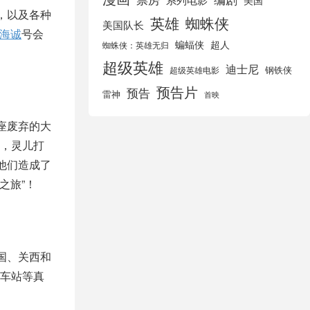
美国
，以及各种
英雄
蜘蛛侠
美国队长
海诚
号会
蝙蝠侠
超人
蜘蛛侠：英雄无归
超级英雄
迪士尼
钢铁侠
超级英雄电影
预告片
预告
雷神
首映
座废弃的大
，灵儿打
他们造成了
之旅”！
国、关西和
车站等真