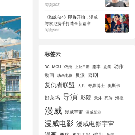
阅读(303)
《蜘蛛侠4》即将开拍，漫威
与索尼携手打造全新篇章
阅读(583)
标签云
动作
剧本
MCU
剧集
DC
X战警
上映日期
喜剧
动画
反派
动画电影
复仇者联盟
奇异博士
奥斯卡
大片
导演
好莱坞
影院
海报
死侍
意外
漫威
漫威宇宙
漫威影业
漫威电影
漫威电影宇宙
漫画
票房
编剧
系列电影