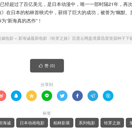
已经超过了百亿美元，是日本动漫中，唯一一部时隔21年，再次
旅》在日本的柏林首映式中，获得了巨大的成功，被誉为“幽默、
为“新海真的杰作”！
漫威电影
»
新海诚最新电影《铃芽之旅》百度云网盘泄露迅雷资源种子下
赞 (
0
)

分享到








标签
新海诚
日本动画电影
柏林影展
系列电影
铃芽之旅