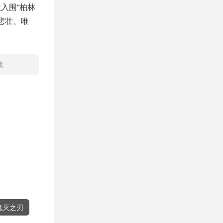
入围“柏林
悲壮、唯
载
鬼灭之刃