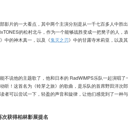
这部影片的一大看点，其中两个主演分别是从一千七百多人中胜出
ixTONES的松村北斗，作为一个能够战胜变成一把凳子的人，
》中的神木真一，以及《
鬼灭之刃
》中的甘露寺米莉亚，以及其
不说他的主题歌了，他和日本的 RadWIMPS乐队一起演唱了
的动听！这首名为《铃芽之旅》的歌曲，是乐队的首席野田洋次郎
的读者可以尝试一下，轻盈的声音和旋律，让他们感觉到了一种与
片再次获得柏林影展提名