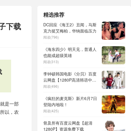
精选推荐
子下载
DC回应《海王2》丑闻，马斯
克力挺艾梅柏，华纳面临压力
阅读(796)
《海东四少》明天见，普通人
也能成超级英雄
阅读(313)
载
李钟硕韩国电影《分贝》百度
云网盘【1280P高清韩语中
字】资源下载
阅读(496)
《疯狂的麦克斯》新片6月7日
就是一部
登陆内地啦！
阅读(425)
所以，农
骨及所有百度云网盘【超清
1280P】资源免费下载