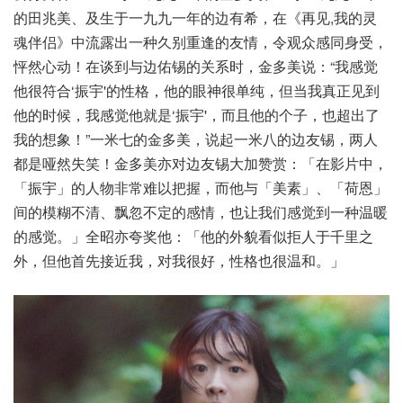
的田兆美、及生于一九九一年的边有希，在《再见,我的灵
魂伴侣》中流露出一种久别重逢的友情，令观众感同身受，
怦然心动！在谈到与边佑锡的关系时，金多美说：“我感觉
他很符合‘振宇'的性格，他的眼神很单纯，但当我真正见到
他的时候，我感觉他就是‘振宇'，而且他的个子，也超出了
我的想象！”一米七的金多美，说起一米八的边友锡，两人
都是哑然失笑！金多美亦对边友锡大加赞赏：「在影片中，
「振宇」的人物非常难以把握，而他与「美素」、「荷恩」
间的模糊不清、飘忽不定的感情，也让我们感觉到一种温暖
的感觉。」全昭亦夸奖他：「他的外貌看似拒人于千里之
外，但他首先接近我，对我很好，性格也很温和。」