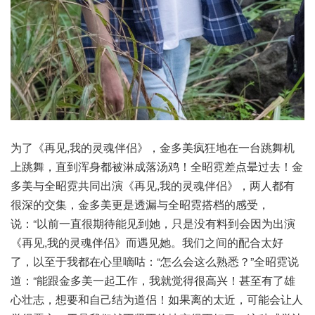
为了《再见,我的灵魂伴侣》，金多美疯狂地在一台跳舞机
上跳舞，直到浑身都被淋成落汤鸡！全昭霓差点晕过去！金
多美与全昭霓共同出演《再见,我的灵魂伴侣》，两人都有
很深的交集，金多美更是透漏与全昭霓搭档的感受，
说：“以前一直很期待能见到她，只是没有料到会因为出演
《再见,我的灵魂伴侣》而遇见她。我们之间的配合太好
了，以至于我都在心里嘀咕：“怎么会这么熟悉？”全昭霓说
道：“能跟金多美一起工作，我就觉得很高兴！甚至有了雄
心壮志，想要和自己结为道侣！如果离的太近，可能会让人