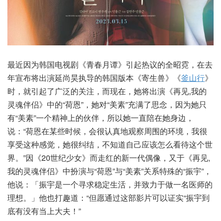
最近因为韩国电视剧《青春月谭》引起热议的全昭霓，在去
年宣布将出演延尚昊执导的韩国版本《寄生兽》《
釜山行
》
时，就引起了广泛的关注，而现在，她将出演《再见,我的
灵魂伴侣》中的“荷恩”，她对“美素”充满了思念，因为她只
有“美素”一个精神上的伙伴，所以她一直陪在她身边，
说：“荷恩在某些时候，会很认真地观察周围的环境，我很
享受这种感觉，她很纠结，不知道自己应该怎么看待这个世
界。”因《20世纪少女》而走红的新一代偶像，又于《再见,
我的灵魂伴侣》中扮演与“荷恩”与“美素”关系特殊的“振宇”，
他说：「振宇是一个寻求稳定生活，并致力于做一名医师的
理想。」他也打趣道：“但愿通过这部影片可以证实“振宇到
底有没有当上大夫！”