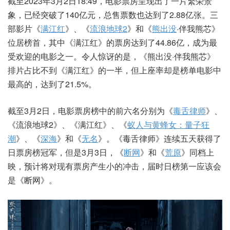
截至2023年3月2日18:49，电影票房呈现出了一片繁荣景
象，已经突破了140亿元，总售票数也达到了2.88亿张。三
部影片《
满江红
》、《
流浪地球2
》和《
熊出没
·伴我熊芯》
位居榜首，其中《满江红》的票房达到了44.86亿，成为最
受欢迎的电影之一。令人惊讶的是，《熊出没·伴我熊芯》
排片占比不到《满江红》的一半，但上座率却是榜单电影中
最高的，达到了21.5%。
截至3月2日，电影票房榜中的前六名分别为《
毒舌律师
》、
《流浪地球2》、《满江红》、《
蚁人与黄蜂女：量子狂
潮
》、《
深海
》和《
无名
》。《毒舌律师》连续五天获得了
日票房榜冠军，但是3月3日，《
断网
》和《
荒原
》同档上
映，预计将对现有票房产生小的冲击，届时日榜第一应该会
是《断网》。