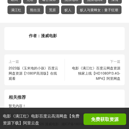
满江红
熊出没
荒原
蚁人
蚁人与黄蜂女：量子狂潮
作者：
漫威电影
上一篇
下一篇
2023版《玉米地的小孩》百度云
电影《满江红》百度云网盘资源
网盘资源【1080P高清版】在线
独家上线【HD1080P/3.4G-
观看
MP4】阿里网盘
相关推荐
暂无内容！
电影《满江红》电影百度云高清网盘【免费
免费获取资源
资源下载】阿里云盘
© 2026
漫威电影
湘ICP备18018686号-1