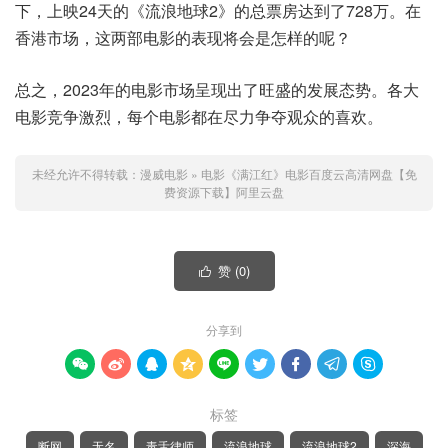
下，上映24天的《流浪地球2》的总票房达到了728万。在
香港市场，这两部电影的表现将会是怎样的呢？
总之，2023年的电影市场呈现出了旺盛的发展态势。各大
电影竞争激烈，每个电影都在尽力争夺观众的喜欢。
未经允许不得转载：
漫威电影
»
电影《满江红》电影百度云高清网盘【免
费资源下载】阿里云盘
赞 (
0
)

分享到









标签
断网
无名
毒舌律师
流浪地球
流浪地球2
深海