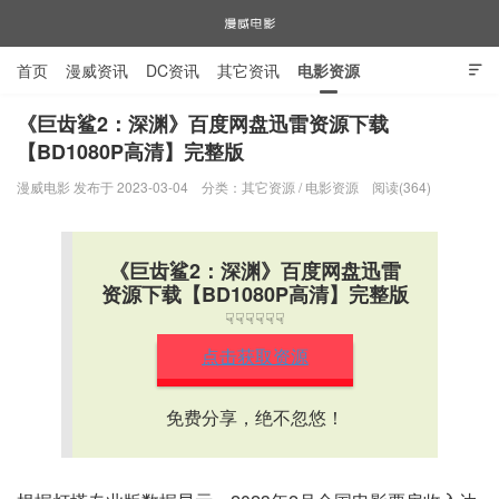
首页
漫威资讯
DC资讯
其它资讯
电影资源

电视剧资源
漫威图片
《巨齿鲨2：深渊》百度网盘迅雷资源下载
【BD1080P高清】完整版
漫威电影
漫威电影 发布于 2023-03-04
分类：
其它资源
/
电影资源
阅读(364)
《巨齿鲨2：深渊》百度网盘迅雷
资源下载【BD1080P高清】完整版
☟☟☟☟☟☟
点击获取资源
免费分享，绝不忽悠！