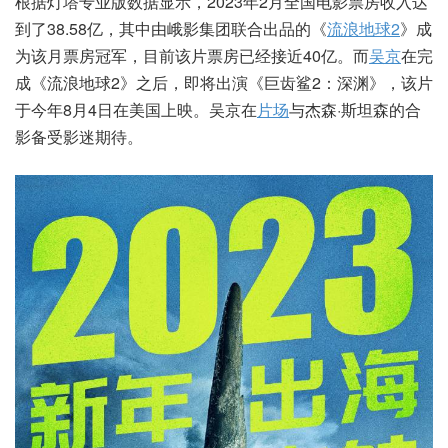
根据灯塔专业版数据显示，2023年2月全国电影票房收入达
到了38.58亿，其中由峨影集团联合出品的《
流浪地球2
》成
为该月票房冠军，目前该片票房已经接近40亿。而
吴京
在完
成《流浪地球2》之后，即将出演《巨齿鲨2：深渊》，该片
于今年8月4日在美国上映。吴京在
片场
与杰森·斯坦森的合
影备受影迷期待。