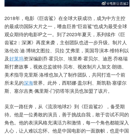
2018年，电影《巨齿鲨》在全球大获成功，成为中方主控
的最成功国际大片之一，嗜血巨兽“巨齿鲨”也成为最受全球
观众期待的电影IP之一。到了2023年夏天，系列续作《巨
齿鲨2：深渊》再度来袭，主创团队也进一步升级。制片人
洛伦佐·迪·博纳文图拉、贝拉·艾弗里，英国导演本·维特利以
及
好莱坞
资深编剧乔·霍贝尔、埃里希·霍贝尔、迪恩·乔格瑞
斯打磨故事，视效总监彼特·贝布、视效制片人加文·朗德、
美术指导克里斯·洛维也加入了制作团队，共同打造一个前
所未见的
深海
世界。此外，西耶娜·盖尔利、斯凯勒·塞缪尔
斯、塞尔吉奥·佩里斯-门切塔等演员也加盟了该片。
吴京一路狂奔，从《流浪地球2》到《巨齿鲨2》，备受期
待。他是一位勇敢的演员，善于挑战自我，敢于尝试不同的
角色。他的表演风格充满活力和激情，每一个角色都能深入
人心，让人难以忘怀。他是中国电影的一面旗帜，也是中国