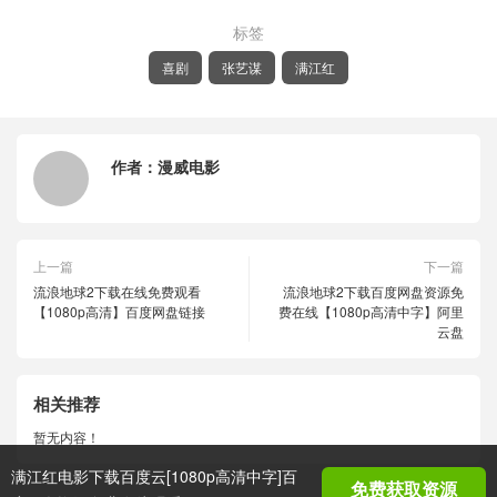
标签
喜剧
张艺谋
满江红
作者：
漫威电影
上一篇
下一篇
流浪地球2下载在线免费观看
流浪地球2下载百度网盘资源免
【1080p高清】百度网盘链接
费在线【1080p高清中字】阿里
云盘
相关推荐
暂无内容！
满江红电影下载百度云[1080p高清中字]百
免费获取资源