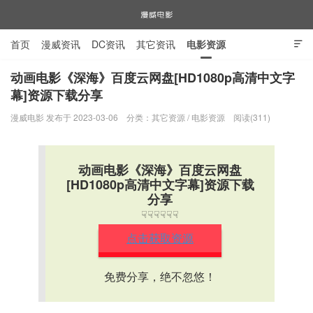
首页
漫威资讯
DC资讯
其它资讯
电影资源

电视剧资源
漫威图片
动画电影《深海》百度云网盘[HD1080p高清中文字
幕]资源下载分享
漫威电影
漫威电影 发布于 2023-03-06
分类：
其它资源
/
电影资源
阅读(311)
动画电影《深海》百度云网盘
[HD1080p高清中文字幕]资源下载
分享
☟☟☟☟☟☟
点击获取资源
免费分享，绝不忽悠！