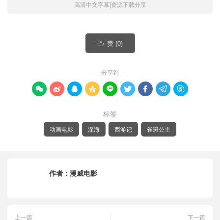
高清中文字幕]资源下载分享
赞 (
0
)

分享到









标签
动画电影
深海
西游记
雀斑公主
作者：
漫威电影
上一篇
下一篇