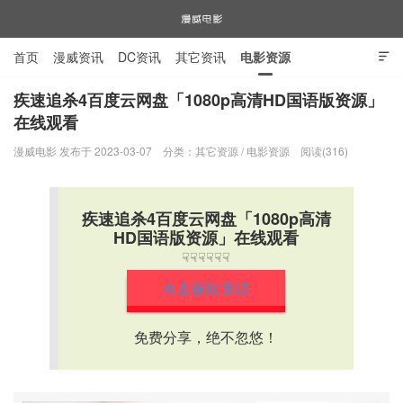
首页
漫威资讯
DC资讯
其它资讯
电影资源

电视剧资源
漫威图片
疾速追杀4百度云网盘「1080p高清HD国语版资源」
在线观看
漫威电影
漫威电影 发布于 2023-03-07
分类：
其它资源
/
电影资源
阅读(316)
疾速追杀4百度云网盘「1080p高清
HD国语版资源」在线观看
☟☟☟☟☟☟
点击获取资源
免费分享，绝不忽悠！