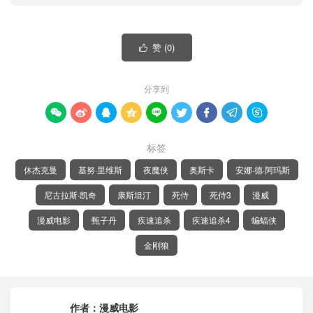
赞 (
0
)

分享到









标签
休杰克曼
基努·里维斯
夜魔侠
奥斯卡
安娜·德·阿玛斯
尼古拉斯·凯奇
康斯坦汀
死侍
死侍3
漫威
漫威电影
甄子丹
疾速追杀
疾速追杀4
蝙蝠侠
金刚狼
作者：
漫威电影