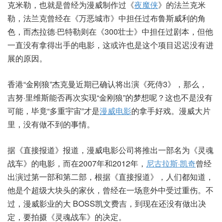
克米勒，也就是曾经为漫威制作过《
夜魔侠
》的法兰克米
勒，法兰克曾经在《万恶城市》中担任过布鲁斯威利的角
色，而杰拉德·巴特勒则在《300壮士》中担任过剧本，但他
一直没有拿得出手的电影，这或许也是这个项目迟迟没有进
展的原因。
香港“金刚狼”杰克曼近期已确认将出演《死侍3》，那么，
吉努·里维斯能否再次实现“金刚狼”的梦想呢？这也不是没有
可能，毕竟“多重宇宙”才是
漫威电影
的拿手好戏。漫威大片
里，没有做不到的事情。
据《直接报道》报道，漫威电影公司将推出一部名为《灵魂
战车》的电影，而在2007年和2012年，
尼古拉斯·凯奇
曾经
出演过第一部和第二部，根据《直接报道》，人们都知道，
他是个超级大块头的家伙，曾经在一场意外中受过重伤。不
过，漫威影业的大 BOSS凯文费吉，到现在还没有做出决
定，要拍摄《灵魂战车》的决定。