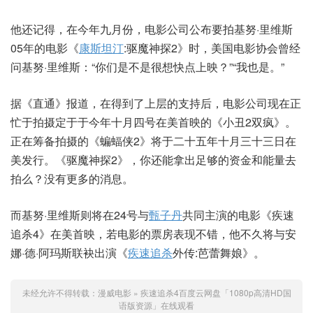
他还记得，在今年九月份，电影公司公布要拍基努·里维斯
05年的电影《
康斯坦汀
:驱魔神探2》时，美国电影协会曾经
问基努·里维斯：“你们是不是很想快点上映？”“我也是。”
据《直通》报道，在得到了上层的支持后，电影公司现在正
忙于拍摄定于于今年十月四号在美首映的《小丑2双疯》。
正在筹备拍摄的《蝙蝠侠2》将于二十五年十月三十三日在
美发行。《驱魔神探2》，你还能拿出足够的资金和能量去
拍么？没有更多的消息。
而基努·里维斯则将在24号与
甄子丹
共同主演的电影《疾速
追杀4》在美首映，若电影的票房表现不错，他不久将与安
娜·德·阿玛斯联袂出演《
疾速追杀
外传:芭蕾舞娘》。
未经允许不得转载：
漫威电影
»
疾速追杀4百度云网盘「1080p高清HD国
语版资源」在线观看