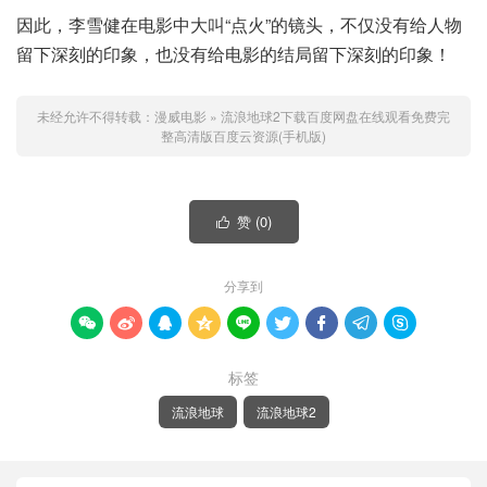
因此，李雪健在电影中大叫“点火”的镜头，不仅没有给人物
留下深刻的印象，也没有给电影的结局留下深刻的印象！
未经允许不得转载：
漫威电影
»
流浪地球2下载百度网盘在线观看免费完
整高清版百度云资源(手机版)
赞 (
0
)

分享到









标签
流浪地球
流浪地球2