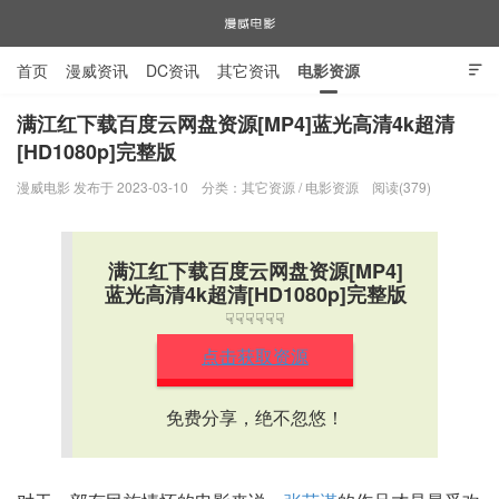
首页
漫威资讯
DC资讯
其它资讯
电影资源

电视剧资源
漫威图片
满江红下载百度云网盘资源[MP4]蓝光高清4k超清
[HD1080p]完整版
漫威电影
漫威电影 发布于 2023-03-10
分类：
其它资源
/
电影资源
阅读(379)
满江红下载百度云网盘资源[MP4]
蓝光高清4k超清[HD1080p]完整版
☟☟☟☟☟☟
点击获取资源
免费分享，绝不忽悠！