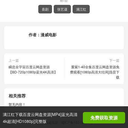
标签
喜剧
张艺谋
满江红
作者：
漫威电影
上一篇
下一篇
瞬息全宇宙百度云网盘资源
重紫1-40全集百度云网盘资源免
【BD-720p1080p蓝光4K高清】
费观看[1080p高清大结局]迅雷下
载
相关推荐
暂无内容！
满江红下载百度云网盘资源[MP4]蓝光高清
免费获取资源
4k超清[HD1080p]完整版
© 2026
漫威电影
湘ICP备18018686号-1