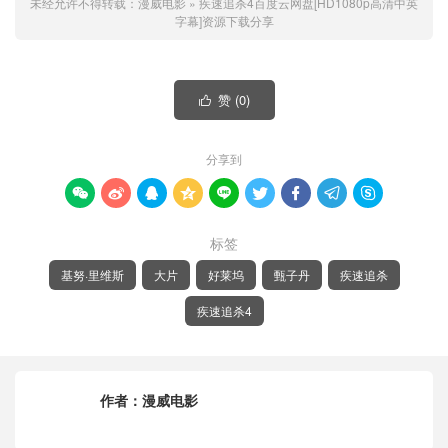
未经允许不得转载：
漫威电影
»
疾速追杀4百度云网盘[HD1080p高清中英
字幕]资源下载分享
赞 (
0
)

分享到









标签
基努·里维斯
大片
好莱坞
甄子丹
疾速追杀
疾速追杀4
作者：
漫威电影