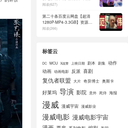
体上播放？
阅读(627)
第二十条百度云网盘【超清
1280P-MP4-3.3GB】资源免
费迅雷下载
阅读(266)
标签云
动作
剧本
MCU
剧集
DC
X战警
上映日期
喜剧
动画
反派
动画电影
复仇者联盟
奇异博士
奥斯卡
大片
导演
好莱坞
影院
海报
死侍
意外
漫威
漫威宇宙
漫威影业
漫威电影
漫威电影宇宙
漫画
票房
编剧
系列电影