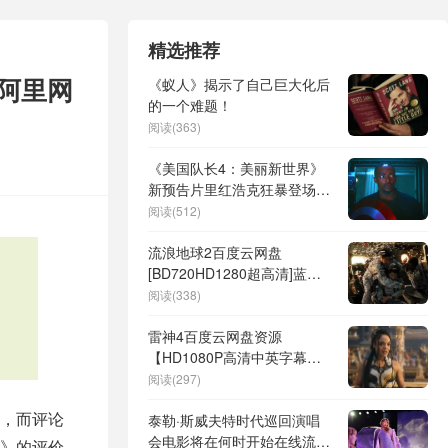
精选推荐
】阿里网
《蚁人》揭示了自己巨大化后
的一个难题！
阅读(363)
《美国队长4：美丽新世界》
新预告片里红浩克狂暴登场，
画风超独特
阅读(512)
流浪地球2百度云网盘
[BD720HD1280超高清]蓝光
资源
阅读(338)
雷神4百度云网盘资源
【HD1080P高清中英字幕】
在线观看
阅读(297)
，而评论
泰勒·斯威夫特时代巡回演唱
会电影将在何时开始在线流媒
》的评价