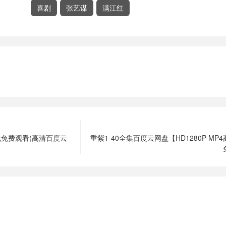
喜剧
张艺谋
满江红
免费观看(高清百度云
重紫1-40全集百度云网盘【HD1280P-MP