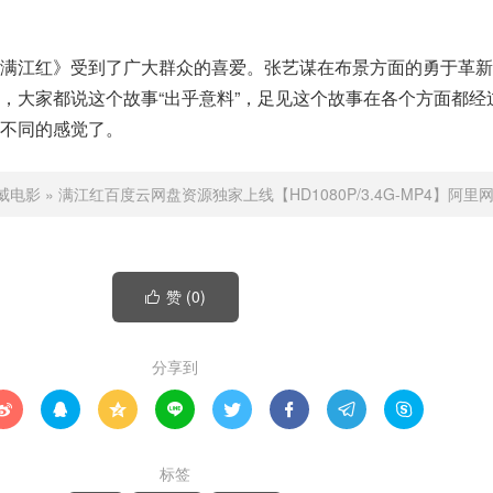
《满江红》受到了广大群众的喜爱。张艺谋在布景方面的勇于革新
，大家都说这个故事“出乎意料”，足见这个故事在各个方面都经
不同的感觉了。
威电影
»
满江红百度云网盘资源独家上线【HD1080P/3.4G-MP4】阿里
赞 (
0
)

分享到








标签