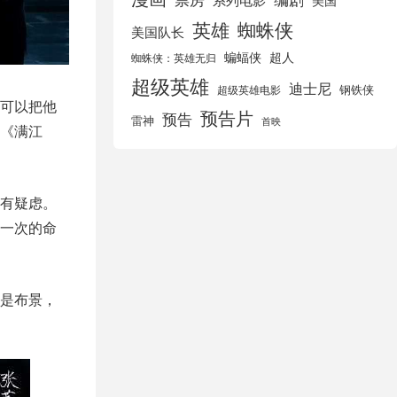
美国
英雄
蜘蛛侠
美国队长
蝙蝠侠
超人
蜘蛛侠：英雄无归
超级英雄
迪士尼
钢铁侠
超级英雄电影
可以把他
预告片
预告
雷神
首映
《满江
有疑虑。
一次的命
是布景，