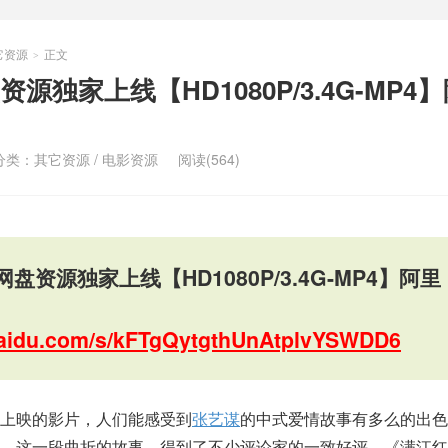
它资源
正文
>
源独家上线【HD1080P/3.4G-MP4
分类：
其它资源
/
电影资源
阅读(564)
盘资源独家上线【HD1080P/3.4G-MP4】阿里
.baidu.com/s/kFTgQytgthUnAtplvYSWDD6
上映的影片，人们能感受到
张艺谋
的中式爱情故事有多么的出色
力。这一段曲折的故事，得到了不少评论家的一致好评。《满江红