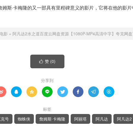
是詹姆斯·卡梅隆的又一部具有里程碑意义的影片，它将在他的影片
电影
»
阿凡达2水之道百度云网盘资源【1080P-MP4高清中字】夸克网
赞 (
0
)

分享到








标签
尼克号
蜘蛛侠
詹姆斯·卡梅隆
阿丽塔
阿凡达
阿凡达2