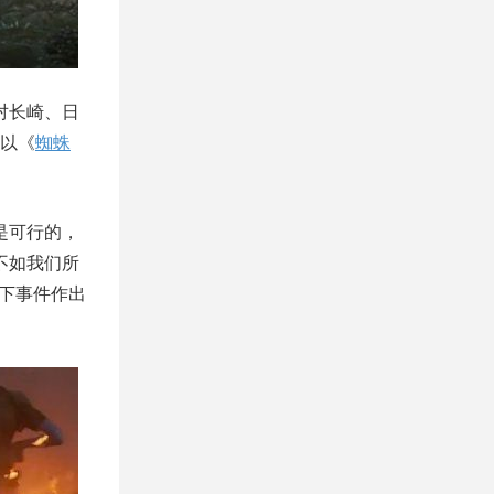
对长崎、日
以《
蜘蛛
是可行的，
并不如我们所
当下事件作出