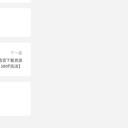
下一篇
【迅雷下载资源
1280P高清】