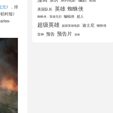
美国
克号
》，排
英雄
蜘蛛侠
美国队长
杉矶时报》
蝙蝠侠
超人
蜘蛛侠：英雄无归
es-
超级英雄
迪士尼
钢铁侠
超级英雄电影
预告片
预告
雷神
首映