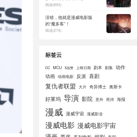
阅读(893)
没错，他就是漫威电影版
的“魔多客”！
阅读(274)
标签云
动作
剧本
MCU
剧集
DC
X战警
上映日期
喜剧
动画
反派
动画电影
复仇者联盟
奇异博士
奥斯卡
大片
导演
好莱坞
影院
海报
死侍
意外
漫威
漫威宇宙
漫威影业
漫威电影
漫威电影宇宙
漫画
票房
编剧
系列电影