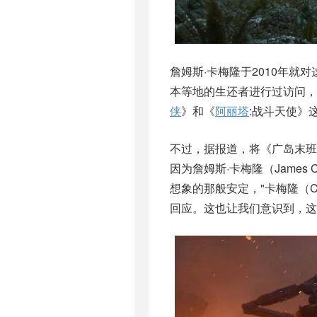
詹姆斯·卡梅隆于2010年
本等地的生还者进行过访问，
侠
》和《
阿丽塔
:战斗天使》
不过，据报道，将《广岛末班
因为詹姆斯·卡梅隆（James
想象的那般安定，"卡梅隆（C
回应。这也让我们意识到，这