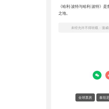
《哈利·波特与哈利·波特》
之地。
未经允许不得转载：
漫威

全球票房
泰坦