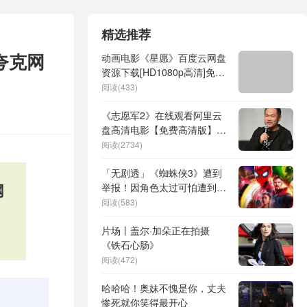
精选推荐
夸克网
动画电影《星愿》百度云网盘
资源下载[HD1080p高清]免费
在线观看
阅读(433)
《志愿军2》在线观看阿里云
盘高清电影【免费高清版】最
新
阅读(2734)
「无剧透」《蜘蛛侠3》遭到
网
举报！因角色太过可怕遭到修
改，最终带来了黑化美国队长
阅读(583)
片场丨盖尔·加朵正在拍摄
《铁石心肠》
阅读(472)
哈哈哈！奥妹不愧是你，丈夫
惨死就你笑得最开心