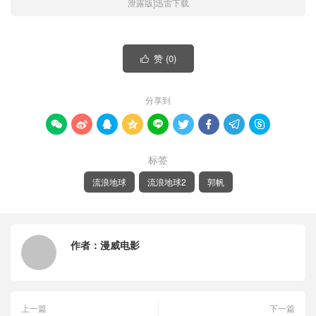
泄露版]迅雷下载
赞 (
0
)

分享到









标签
流浪地球
流浪地球2
郭帆
作者：
漫威电影
上一篇
下一篇