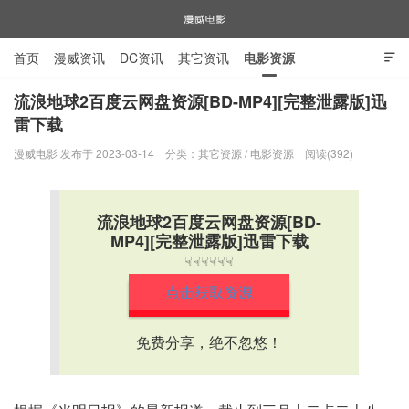
首页
漫威资讯
DC资讯
其它资讯
电影资源

电视剧资源
漫威图片
流浪地球2百度云网盘资源[BD-MP4][完整泄露版]迅
雷下载
漫威电影
漫威电影 发布于 2023-03-14
分类：
其它资源
/
电影资源
阅读(392)
流浪地球2百度云网盘资源[BD-
MP4][完整泄露版]迅雷下载
☟☟☟☟☟☟
点击获取资源
免费分享，绝不忽悠！