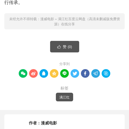
行传承。
未经允许不得转载：
漫威电影
»
满江红百度云网盘（高清未删减版免费资
源）在线分享
赞 (
0
)

分享到









标签
满江红
作者：
漫威电影