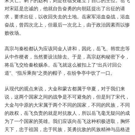
宋灭亡。剩下的赵构，则是在临安建立了自己的王位。岳飞
对宋廷是忠诚的，他就自告奋勇的向朝廷提出了出征的请
求，要求出征，以收回失去的土地。岳家军浴血奋战，浴血
奋战，曾四次北上，但最后一次北上，由于政治因素而以惨
败收场。
高宗与秦桧都认为应该同金人讲和，因此，岳飞、韩世忠等
从中作梗者，当然要设法除去。于是，高宗赵构秘密下令，
将岳飞交给秦桧赐杀。岳飞就这么被扣上了“出兵讨回公
道”、“指斥乘舆”之类的帽子，在纷争亭中饮了一口。
从现代的观点来说，大金和蒙古都属于华夏，对于我们来
说，这两个国家之间的战争是不可避免的，但是到了宋代，
大金与中原的大宋属于两个不同的国家，不同的民族，不同
的政权，岳飞负责的就是对抗敌人，所以岳飞毫无疑问的成
为了一个国家的英雄。我们应该向岳飞这种积极进取，胸怀
天下，忠于祖国，忠于民族，英勇抗敌的民族精神与品格进