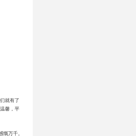
们就有了
温馨，平
感慨万千。