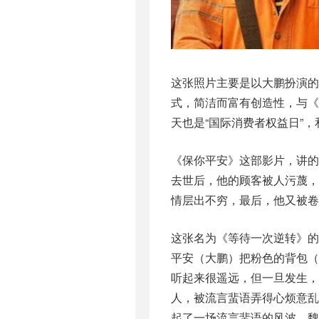
这张照片主要是以大鹏扮演
式，简洁而富有创造性，与
天也是“国际消费者权益日”
《保你平安》这部影片，讲
去世后，他的顾客被人污蔑，
情层出不穷，最后，他又被卷
这张名为《等待一次逆转》的
平安（大鹏）把粉色的背包
听起来很遥远，但一旦发生，
人，被流言蜚语弄得心烦意
起了一场流言蜚语的风波，