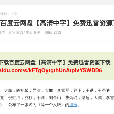
它资源
正文
>
百度云网盘【高清中字】免费迅雷资源
分类：
其它资源
/
电影资源
阅读(272)
下载百度云网盘【高清中字】免费迅雷资源下载
.baidu.com/s/kFTgQytgthUnAtplvYSWDD6
彪，大鹏，陈祉希，导演，大鹏，李雪琴，尹正，王迅，王圣迪，
龙，倪虹洁，乔杉，于洋，刘金山，曹炳琨，梁超，大鹏，李雪
》，公布了一张名为《等一个反转》的
海报
。