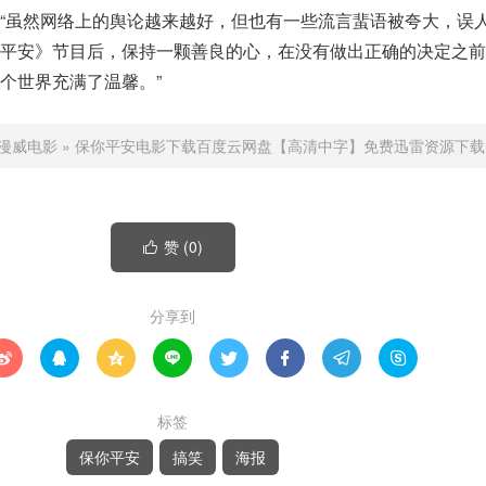
“虽然网络上的舆论越来越好，但也有一些流言蜚语被夸大，误
你平安》节目后，保持一颗善良的心，在没有做出正确的决定之前
个世界充满了温馨。”
漫威电影
»
保你平安电影下载百度云网盘【高清中字】免费迅雷资源下载
赞 (
0
)

分享到








标签
保你平安
搞笑
海报