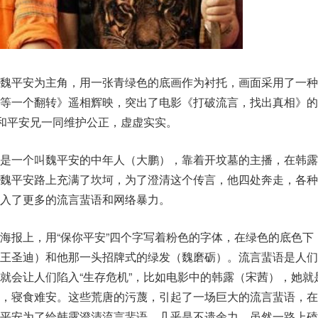
的魏平安为主角，用一张青绿色的底画作为衬托，画面采用了一种
《等一个翻转》遥相辉映，突出了电影《打破流言，找出真相》的
，和平安兄一同维护公正，虚虚实实。
的是一个叫魏平安的中年人（大鹏），靠着开坟墓的主播，在韩露
魏平安路上充满了坎坷，为了澄清这个传言，他四处奔走，各种
入了更多的流言蜚语和网络暴力。
海报上，用“保你平安”四个字写着粉色的字体，在绿色的底色下
（王圣迪）和他那一头招牌式的绿发（魏磨砺）。流言蜚语是人们
就会让人们陷入“生存危机”，比如电影中的韩露（宋茜），她就
乱，寝食难安。这些荒唐的污蔑，引起了一场巨大的流言蜚语，在
魏平安为了给韩露澄清流言蜚语，几乎是不遗余力，虽然一路上磕