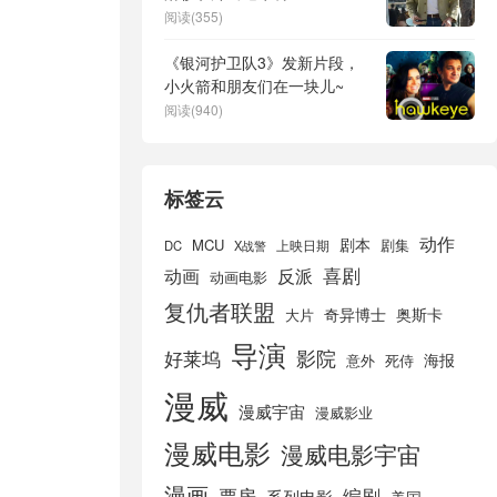
阅读(355)
《银河护卫队3》发新片段，
小火箭和朋友们在一块儿~
阅读(940)
标签云
动作
剧本
MCU
剧集
DC
X战警
上映日期
喜剧
动画
反派
动画电影
复仇者联盟
奇异博士
奥斯卡
大片
导演
好莱坞
影院
海报
死侍
意外
漫威
漫威宇宙
漫威影业
漫威电影
漫威电影宇宙
漫画
票房
编剧
系列电影