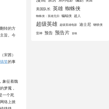
美国
英雄
蜘蛛侠
美国队长
蝙蝠侠
超人
蜘蛛侠：英雄无归
超级英雄
迪士尼
钢铁侠
超级英雄电影
翻转的方
预告片
预告
雷神
首映
主旨。今
（宋茜）
搞笑
的事
，象征着魏
的梦魇，
是一个死
网络上掀
磕绊绊，