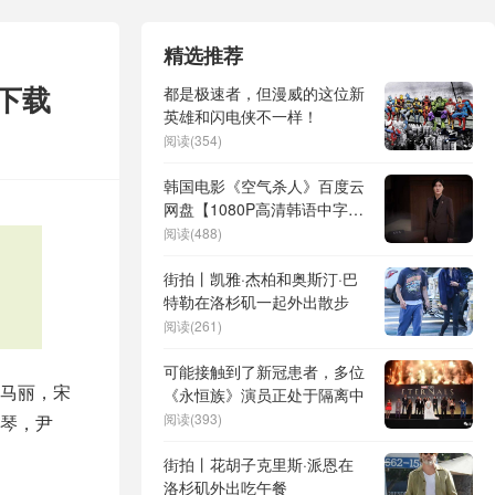
精选推荐
下载
都是极速者，但漫威的这位新
英雄和闪电侠不一样！
阅读(354)
韩国电影《空气杀人》百度云
网盘【1080P高清韩语中字】
资源
阅读(488)
街拍丨凯雅·杰柏和奥斯汀·巴
特勒在洛杉矶一起外出散步
阅读(261)
可能接触到了新冠患者，多位
马丽，宋
《永恒族》演员正处于隔离中
阅读(393)
琴，尹
街拍丨花胡子克里斯·派恩在
洛杉矶外出吃午餐