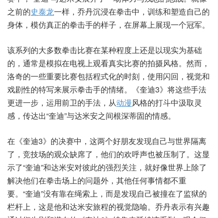
之前的
史泰龙
一样，乔丹沉浸在拳击中，训练和塑造自己的
身体，模仿真正的拳击手的样子，在屏幕上展现一个冠军。
该系列的大多数拳击比赛在某种程度上还是以现实为基础
的，通常是模拟在电视上观看真实比赛的拍摄风格。然而，
洛奇的一些重要比赛包括程式化的时刻，使用闪回，视觉和
戏剧性的特写来展示拳击手的情绪。《奎迪3》将这些手法
更进一步，运用前卫的手法，从
动漫
风格的打斗中汲取灵
感，传达出“奎迪”与达米安之间根深蒂固的情感。
在《奎迪3》的决赛中，这两个好朋友发现自己与世界隔离
了，竞技场的观众缺席了，他们的欢呼声也被压制了。这显
示了“奎迪”和达米安对彼此的强烈关注，就好像世界上除了
解决他们在拳击场上的问题外，其他任何事情都不重
要。“奎迪”没有靠在绳索上，而是发现自己被撞在了监狱的
栏杆上，这是他和达米安旅程的视觉隐喻。乔丹表示有兴趣