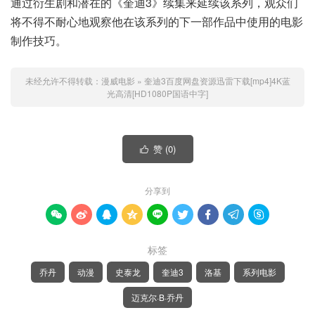
通过衍生剧和潜在的《奎迪3》续集来延续该系列，观众们
将不得不耐心地观察他在该系列的下一部作品中使用的电影
制作技巧。
未经允许不得转载：
漫威电影
»
奎迪3百度网盘资源迅雷下载[mp4]4K蓝
光高清[HD1080P国语中字]
赞 (
0
)

分享到









标签
乔丹
动漫
史泰龙
奎迪3
洛基
系列电影
迈克尔·B·乔丹