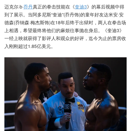
迈克尔·b·
乔丹
真正的拳击技能在《
奎迪3
》的幕后视频中得
到了展示。当阿多尼斯“奎迪”(乔丹饰)的童年好友达米安·安
德森(乔纳森·梅杰斯饰)在18年后终于出狱时，两人在拳击场
上相遇，希望最终将他们的麻烦往事抛在身后。《奎迪3》
一经上映就获得了影评人和观众的好评，迄今为止的票房收
入刚刚超过1.85亿美元。