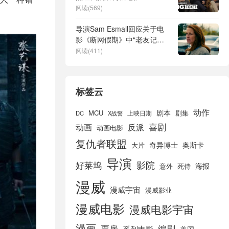
阅读(569)
导演Sam Esmail回应关于电
影《断网假期》中“老友记悖
论”的详细解析
阅读(411)
标签云
动作
剧本
MCU
剧集
DC
X战警
上映日期
喜剧
动画
反派
动画电影
复仇者联盟
奇异博士
奥斯卡
大片
导演
好莱坞
影院
海报
死侍
意外
漫威
漫威宇宙
漫威影业
漫威电影
漫威电影宇宙
漫画
票房
编剧
系列电影