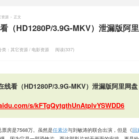
它资源
正文
>
（HD1280P/3.9G-MKV）泄漏版阿
分类：
其它资源
/
电影资源
阅读(337)
线看（HD1280P/3.9G-MKV）泄漏版阿里网盘
.baidu.com/s/kFTgQytgthUnAtplvYSWDD6
总票房是7568万。虽然是
任素汐
与刘敏涛的联合出演，但是《
回
火爆，因为它是一部恐怖片。而这部影片对于画面的安排，更是给