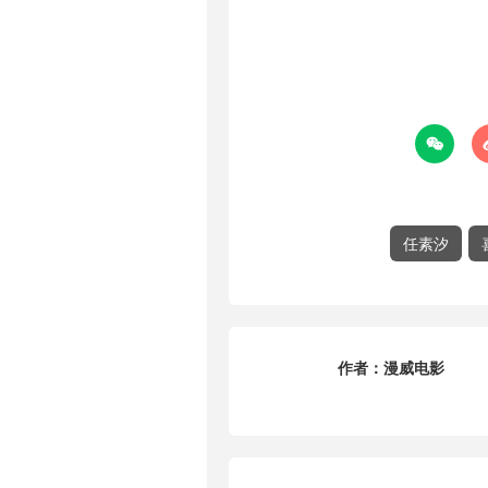

任素汐
作者：
漫威电影