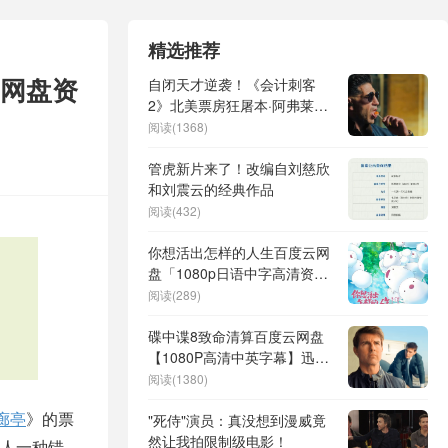
精选推荐
里网盘资
自闭天才逆袭！《会计刺客
2》北美票房狂屠本·阿弗莱克
生涯榜 剑指5亿门槛
阅读(1368)
管虎新片来了！改编自刘慈欣
和刘震云的经典作品
阅读(432)
你想活出怎样的人生百度云网
盘「1080p日语中字高清资
源」迅雷下载
阅读(289)
碟中谍8致命清算百度云网盘
【1080P高清中英字幕】迅雷
下载
阅读(1380)
廊亭
》的票
"死侍"演员：真没想到漫威竟
然让我拍限制级电影！
人一种错