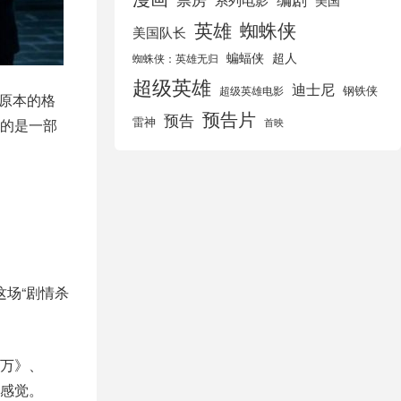
美国
英雄
蜘蛛侠
美国队长
蝙蝠侠
超人
蜘蛛侠：英雄无归
超级英雄
迪士尼
钢铁侠
超级英雄电影
了原本的格
预告片
预告
雷神
的是一部
首映
这场“剧情杀
万》、
感觉。