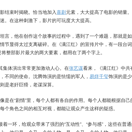
影结束时揭晓。恰当地加入
喜剧
元素，大大提高了电影的销量。
迷。在这种刺激下，影片的可玩度大大提高。
曾坦言，他在创作这个故事的过程中，遇到了一个难题，那就是如
情节显得太过支离破碎。在《满江红》的宣传片中，有一段台词
是将整部影片最大的两大要素，都用在了两个字上。
，其集体演出常常更加激动人心。在
张艺谋
看来，《满江红》中共有
，不同的使命。沈腾饰演的是怯懦的军人，
易烊千玺
饰演的是少
则是老奸巨猾，老谋深算。
像是在“剧情”里，每个人都有各自的作用。每个人都能根据自己
每个角色之间的相互对视，都能让观众产生这样的疑惑。
接着一环，给观众带来了强烈的“互动性”、“参与感”，这些在普