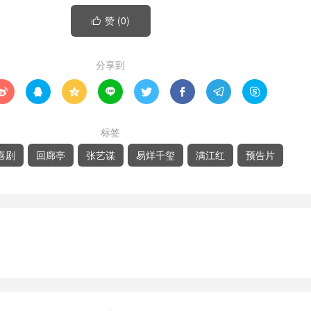
赞 (
0
)

分享到








标签
喜剧
回廊亭
张艺谋
易烊千玺
满江红
预告片