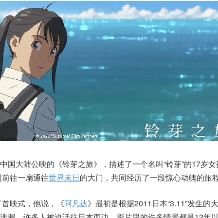
中国大陆公映的《铃芽之旅》，描述了一个名叫“铃芽”的17岁女
一同前往一扇通往
世界末日
的大门，共同经历了一段惊心动魄的旅
席了首映式，他说，《
阿凡达
》最初是根据2011日本“3.11”发生
泄漏，许多人被迫迁往日本西边。影片里的许多情景都是12年