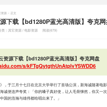
它资源
正文
>
源下载【bd1280P蓝光高清版】夸克网
分类：
其它资源
/
电影资源
阅读(679)
资源下载【bd1280P蓝光高清版】夸克网盘
.baidu.com/s/kFTgQytgthUnAtplvYSWDD6
》，于三月十七日在北京大学举行了首场公演，新海诚随著电影
新海诚便连声夸奖：「你的嗓子真好使，让人毛骨悚然，你又一次
中国的浩瀚与雄伟都给唱出来了。」