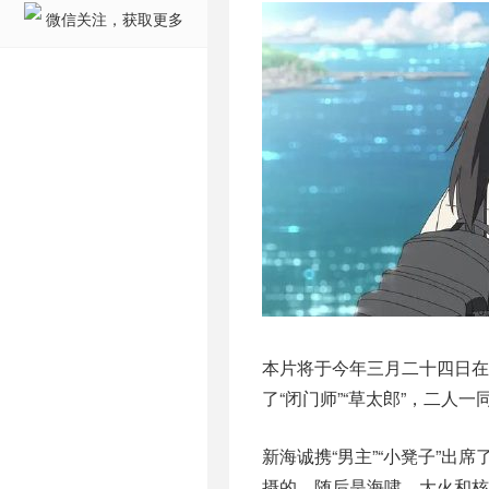
微信关注，获取更多
本片将于今年三月二十四日在
了“闭门师”“草太郎”，二人
新海诚携“男主”“小凳子”出
摄的，随后是海啸、大火和核