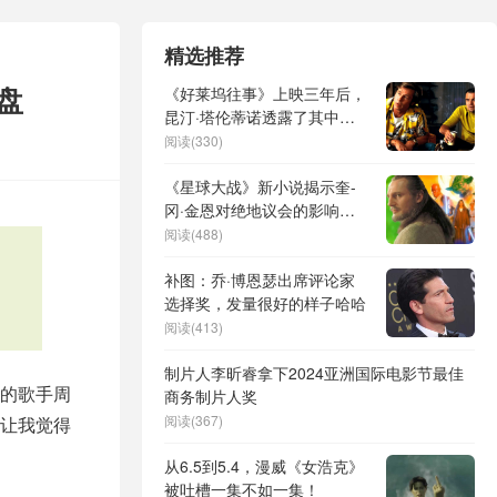
精选推荐
盘
《好莱坞往事》上映三年后，
昆汀·塔伦蒂诺透露了其中一
个角色的命运
阅读(330)
《星球大战》新小说揭示奎-
冈·金恩对绝地议会的影响与
启示
阅读(488)
补图：乔·博恩瑟出席评论家
选择奖，发量很好的样子哈哈
阅读(413)
制片人李昕睿拿下2024亚洲国际电影节最佳
的歌手周
商务制片人奖
阅读(367)
让我觉得
从6.5到5.4，漫威《女浩克》
被吐槽一集不如一集！