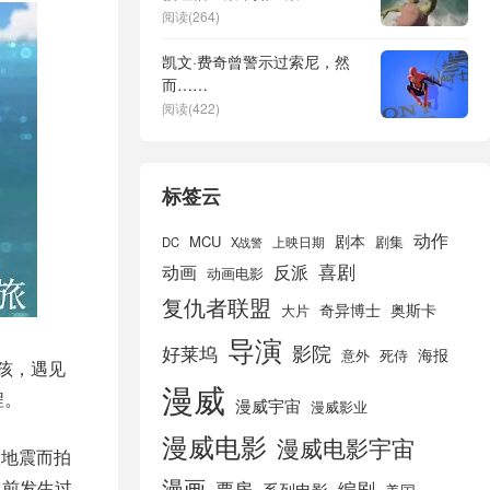
阅读(264)
凯文·费奇曾警示过索尼，然
而……
阅读(422)
标签云
动作
剧本
MCU
剧集
DC
X战警
上映日期
喜剧
动画
反派
动画电影
复仇者联盟
奇异博士
奥斯卡
大片
导演
好莱坞
影院
海报
死侍
意外
孩，遇见
漫威
程。
漫威宇宙
漫威影业
漫威电影
漫威电影宇宙
的大地震而拍
漫画
以前发生过
票房
编剧
系列电影