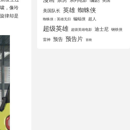
美国
啸，像玲
英雄
蜘蛛侠
美国队长
旋律却是
蝙蝠侠
超人
蜘蛛侠：英雄无归
超级英雄
迪士尼
钢铁侠
超级英雄电影
预告片
预告
雷神
首映