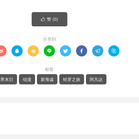
赞 (
0
)

分享到








标签
世界末日
动漫
新海诚
铃芽之旅
阿凡达