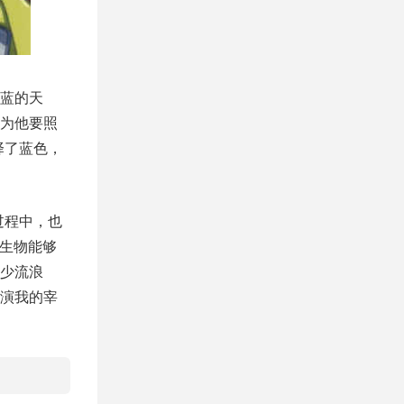
蓝的天
为他要照
择了蓝色，
过程中，也
种生物能够
少流浪
演我的宰