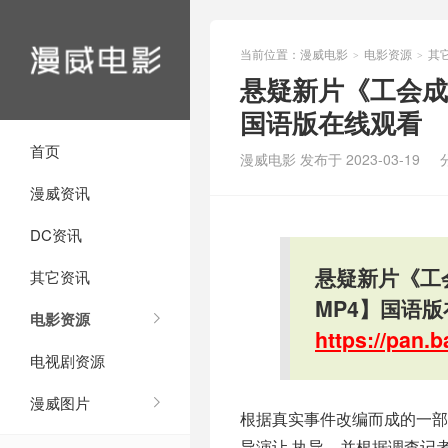
当前位置：
漫威电影
电影资源
其
>
>
悬疑新片《工会成员
国语版在线观看
首页
漫威电影 发布于 2023-03-19
漫威资讯
DC资讯
悬疑新片《工会
其它资讯
MP4】国语
电影资源
https://pan
电视剧资源
漫威图片
根据真实事件改编而成的一部
导演让·执导，并根据调查记者