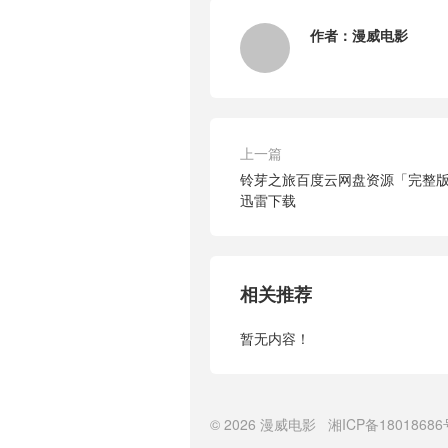
作者：
漫威电影
上一篇
铃芽之旅百度云网盘资源「完整版1
迅雷下载
相关推荐
暂无内容！
© 2026
漫威电影
湘ICP备18018686