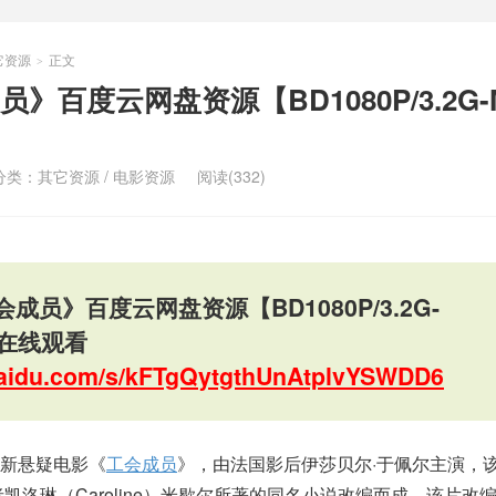
它资源
正文
>
》百度云网盘资源【BD1080P/3.2G-
分类：
其它资源
/
电影资源
阅读(332)
成员》百度云网盘资源【BD1080P/3.2G-
版在线观看
.baidu.com/s/kFTgQytgthUnAtplvYSWDD6
新悬疑电影《
工会成员
》，由法国影后伊莎贝尔·于佩尔主演，
凯洛琳（Caroline）米歇尔所著的同名小说改编而成，该片改