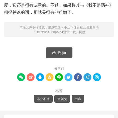
度，它还是很有诚意的。不过，如果将其与《我不是药神》
相提并论的话，那就显得有些稚嫩了。
未经允许不得转载：
漫威电影
»
不止不休百度云资源高清
「BD720p1080pMp4迅雷下载」网盘
赞 (
0
)

分享到









标签
不止不休
张颂文
白客