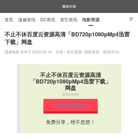
首页
漫威资讯
DC资讯
其它资讯
电影资源

电视剧资源
漫威图片
不止不休百度云资源高清「BD720p1080pMp4迅雷
下载」网盘
漫威电影
漫威电影 发布于 2023-03-19
分类：
其它资源
/
电影资源
阅读(314)
不止不休百度云资源高清
「BD720p1080pMp4迅雷下载」
网盘
☟☟☟☟☟☟
点击获取资源
免费分享，绝不忽悠！