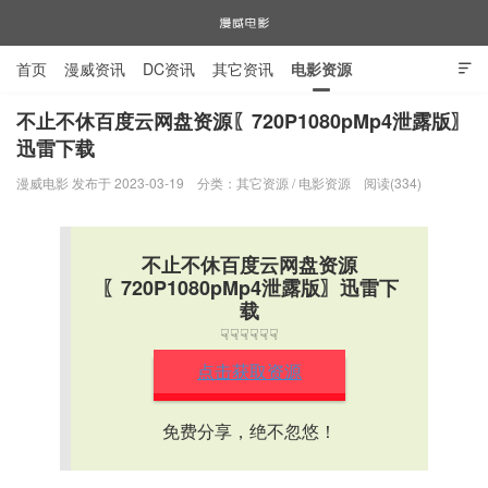
首页
漫威资讯
DC资讯
其它资讯
电影资源

电视剧资源
漫威图片
不止不休百度云网盘资源〖720P1080pMp4泄露版〗
迅雷下载
漫威电影
漫威电影 发布于 2023-03-19
分类：
其它资源
/
电影资源
阅读(334)
不止不休百度云网盘资源
〖720P1080pMp4泄露版〗迅雷下
载
☟☟☟☟☟☟
点击获取资源
免费分享，绝不忽悠！