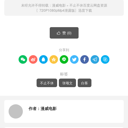
未经允许不得转载：
漫威电影
»
不止不休百度云网盘资源
〖720P1080pMp4泄露版〗迅雷下载
赞 (
0
)

分享到









标签
不止不休
张颂文
白客
作者：
漫威电影