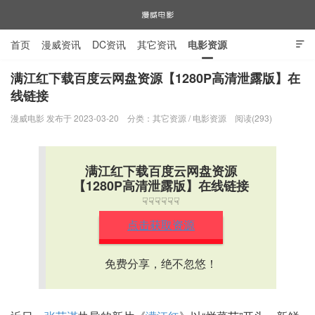
首页
漫威资讯
DC资讯
其它资讯
电影资源

电视剧资源
漫威图片
满江红下载百度云网盘资源【1280P高清泄露版】在
线链接
漫威电影
漫威电影 发布于 2023-03-20
分类：
其它资源
/
电影资源
阅读(293)
满江红下载百度云网盘资源
【1280P高清泄露版】在线链接
☟☟☟☟☟☟
点击获取资源
免费分享，绝不忽悠！