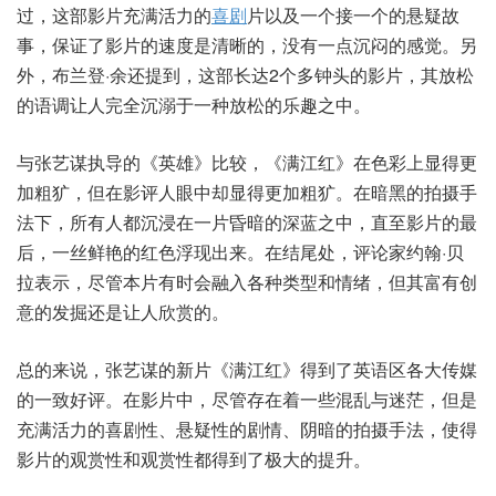
过，这部影片充满活力的
喜剧
片以及一个接一个的悬疑故
事，保证了影片的速度是清晰的，没有一点沉闷的感觉。另
外，布兰登·余还提到，这部长达2个多钟头的影片，其放松
的语调让人完全沉溺于一种放松的乐趣之中。
与张艺谋执导的《英雄》比较，《满江红》在色彩上显得更
加粗犷，但在影评人眼中却显得更加粗犷。在暗黑的拍摄手
法下，所有人都沉浸在一片昏暗的深蓝之中，直至影片的最
后，一丝鲜艳的红色浮现出来。在结尾处，评论家约翰·贝
拉表示，尽管本片有时会融入各种类型和情绪，但其富有创
意的发掘还是让人欣赏的。
总的来说，张艺谋的新片《满江红》得到了英语区各大传媒
的一致好评。在影片中，尽管存在着一些混乱与迷茫，但是
充满活力的喜剧性、悬疑性的剧情、阴暗的拍摄手法，使得
影片的观赏性和观赏性都得到了极大的提升。