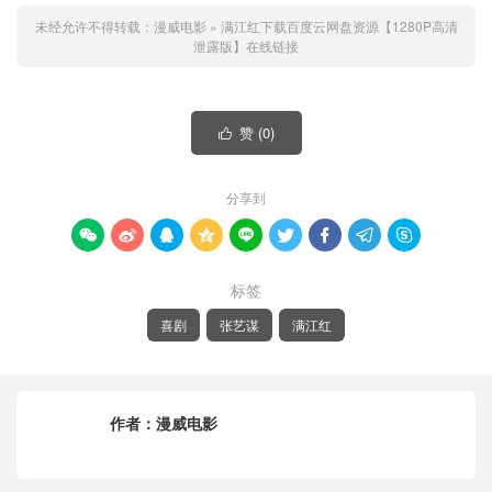
未经允许不得转载：
漫威电影
»
满江红下载百度云网盘资源【1280P高清
泄露版】在线链接
赞 (
0
)

分享到









标签
喜剧
张艺谋
满江红
作者：
漫威电影