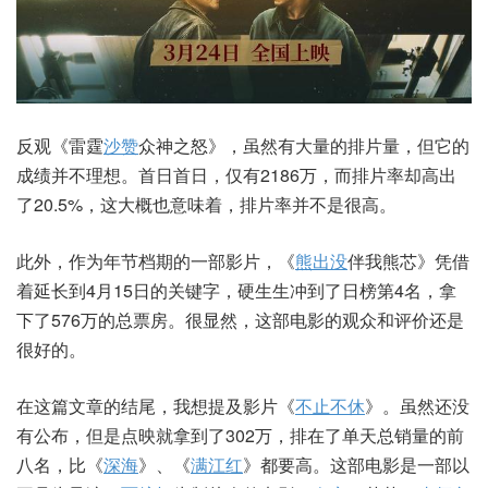
反观《雷霆
沙赞
众神之怒》，虽然有大量的排片量，但它的
成绩并不理想。首日首日，仅有2186万，而排片率却高出
了20.5%，这大概也意味着，排片率并不是很高。
此外，作为年节档期的一部影片，《
熊出没
伴我熊芯》凭借
着延长到4月15日的关键字，硬生生冲到了日榜第4名，拿
下了576万的总票房。很显然，这部电影的观众和评价还是
很好的。
在这篇文章的结尾，我想提及影片《
不止不休
》。虽然还没
有公布，但是点映就拿到了302万，排在了单天总销量的前
八名，比《
深海
》、《
满江红
》都要高。这部电影是一部以