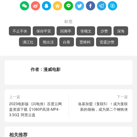









标签
不止不休
保你平安
回廊亭
张颂文
沙赞
深海
满江红
熊出没
白客
贾樟柯
雷霆沙赞
作者：
漫威电影
上一篇
下一篇
2023电影版《闪电侠》百度云网
洛基加盟《复联5》！成为复联
盘资源下载【1080P高清-MP4-
新的领袖，成为第二个钢铁侠
3.5G】阿里云盘
相关推荐