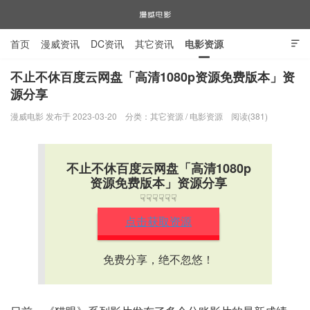
首页
漫威资讯
DC资讯
其它资讯
电影资源

电视剧资源
漫威图片
不止不休百度云网盘「高清1080p资源免费版本」资
源分享
漫威电影
漫威电影 发布于 2023-03-20
分类：
其它资源
/
电影资源
阅读(381)
不止不休百度云网盘「高清1080p
资源免费版本」资源分享
☟☟☟☟☟☟
点击获取资源
免费分享，绝不忽悠！