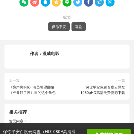









标签
保你平安
喜剧
作者：
漫威电影
上一篇
下一篇
《惊声尖叫6》演员希望翻拍
保你平安免费百度云网盘
《准备好了没》里的这个角色
1080pHD高清免费资源下载
相关推荐
暂无内容！
保你平安百度云网盘（HD1080P高清泄