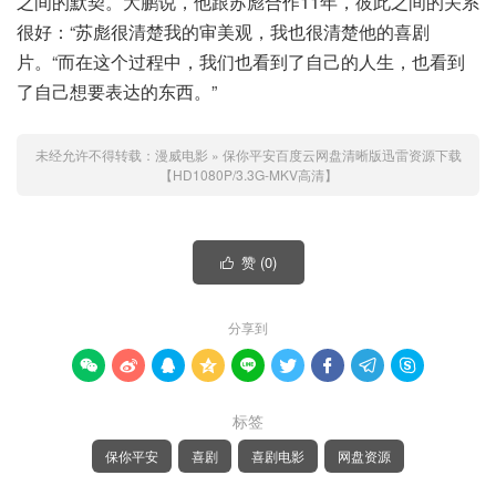
之间的默契。大鹏说，他跟苏彪合作11年，彼此之间的关系
很好：“苏彪很清楚我的审美观，我也很清楚他的喜剧
片。“而在这个过程中，我们也看到了自己的人生，也看到
了自己想要表达的东西。”
未经允许不得转载：
漫威电影
»
保你平安百度云网盘清晰版迅雷资源下载
【HD1080P/3.3G-MKV高清】
赞 (
0
)

分享到









标签
保你平安
喜剧
喜剧电影
网盘资源