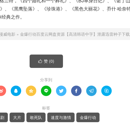
休·格兰特，《四个婚礼和一个葬礼》、《BJ单身日记》、《诺丁
》、《黑鹰坠落》、《珍珠港》、《黑色大丽花》、乔什·哈奈特
称经典之作。
漫威电影
»
金爆行动百度云网盘资源【高清韩语中字】泄露迅雷种子下载
赞 (
0
)

分享到








标签
喜剧
大片
敢死队
速度与激情
金爆行动