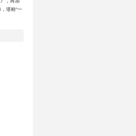
山》，再加
，堪称“一