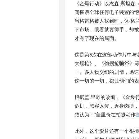
《金爆行动》以杰森·斯坦森（Ja
间摧毁全球任何电子装置的“
当格雷格被人找到时，休·格
下市场，眼看就要得手，却
才有了现在的局面。
这是第5次在这部动作片中与
大烟枪》、《偷拐抢骗??》
一。多人物交织的剧情，迅速
这一切的一切，都让他们的表
根据盖·里奇的改编，《金爆
危机，黑客入侵，近身肉搏
致认为：“盖里奇在拍摄动作
此外，这个影片还有一个很棒