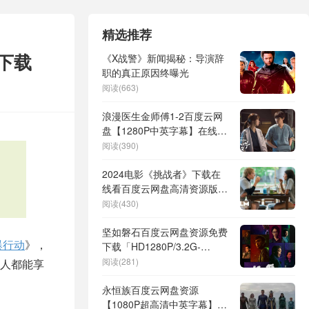
精选推荐
下载
《X战警》新闻揭秘：导演辞
职的真正原因终曝光
阅读(663)
浪漫医生金师傅1-2百度云网
盘【1280P中英字幕】在线资
源
阅读(390)
2024电影《挑战者》下载在
线看百度云网盘高清资源版本
「BD1080P/3.4G-MP4」
阅读(430)
坚如磐石百度云网盘资源免费
爆行动
》，
下载「HD1280P/3.2G-
MP4」阿里云盘
阅读(281)
的人都能享
永恒族百度云网盘资源
【1080P超高清中英字幕】免