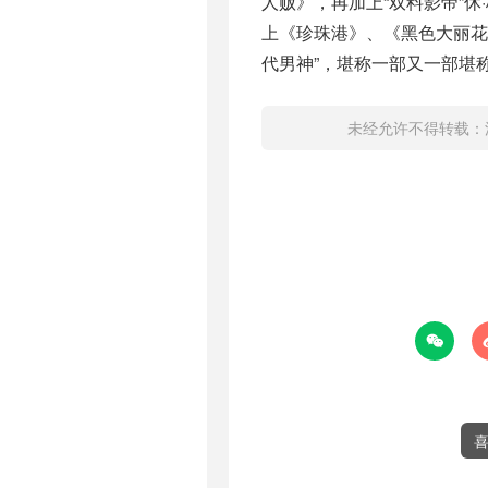
人贩》，再加上“双料影帝”
上《珍珠港》、《黑色大丽花
代男神”，堪称一部又一部堪
未经允许不得转载：
