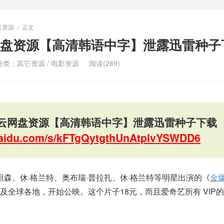
它资源
正文
>
盘资源【高清韩语中字】泄露迅雷种子
分类：
其它资源
/
电影资源
阅读(269)
云网盘资源【高清韩语中字】泄露迅雷种子下载
.baidu.com/s/kFTgQytgthUnAtplvYSWDD6
坦森、休·格兰特、奥布瑞·普拉扎、休·格兰特等明星出演的《
金
及全球各地，开始公映。这个片子18元，而且爱奇艺所有 VIP