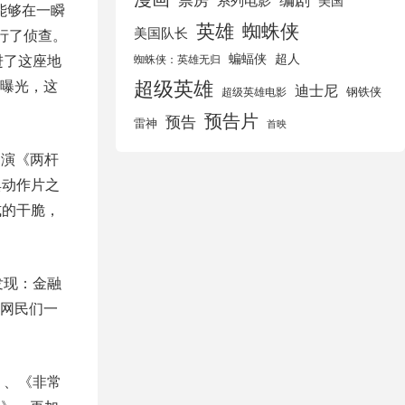
美国
台能够在一瞬
英雄
蜘蛛侠
美国队长
行了侦查。
蝙蝠侠
超人
进了这座地
蜘蛛侠：英雄无归
超级英雄
曝光，这
迪士尼
钢铁侠
超级英雄电影
预告片
预告
雷神
首映
出演《两杆
典动作片之
式的干脆，
发现：金融
网民们一
》、《非常