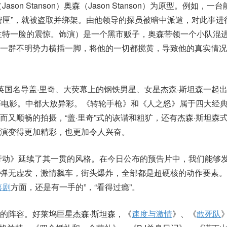
son Stanson）奥森（Jason Stanson）为原型。例如，一
密匣”，就被盗取并绑架。由他领导的探员被暗中派遣，对此事进
兰特一脸的震惊。饰演）是一个黑市贩子，奥森带领一个小队混
被一群不明势力横插一脚，将他的一切都搅黄，导致他的真实情况
英国名导盖·里奇、大荧幕上的钢铁男星、女星杰森·斯坦森一起
等电影。中都大放异彩。《转轮手枪》和《人之怒》属于四大经
而又顺畅的拍摄，“盖·里奇”式的诙谐和粗犷，还有杰森·斯坦森
演变得更加精彩，也更加令人兴奋。
行动》延续了其一贯的风格。在今日公布的预告片中，我们能够
，弹无虚发，激情飙车，街头爆炸，全部都是超硬核的动作要素。
喜剧
方面，还是有一手的”，“看得过瘾”。
的阵容。好莱坞巨星杰森·斯坦森，《
速度与激情
》、《
敢死队