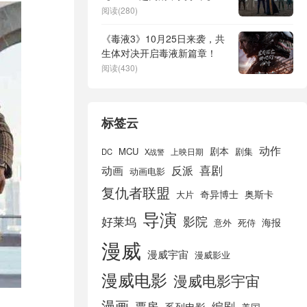
费下载
阅读(280)
《毒液3》10月25日来袭，共
生体对决开启毒液新篇章！
阅读(430)
标签云
动作
剧本
MCU
剧集
DC
X战警
上映日期
喜剧
动画
反派
动画电影
复仇者联盟
奇异博士
奥斯卡
大片
导演
好莱坞
影院
海报
死侍
意外
漫威
漫威宇宙
漫威影业
漫威电影
漫威电影宇宙
漫画
票房
编剧
系列电影