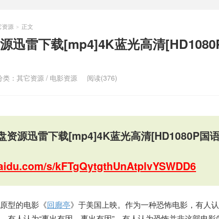
它资源
正文
>
迅雷下载[mp4]4K蓝光高清[HD1080
分类：
其它资源
/
电影资源
阅读(376)
资源迅雷下载[mp4]4K蓝光高清[HD1080P国
.baidu.com/s/kFTgQytgthUnAtplvYSWDD6
原型的电影《
回廊亭
》于美国上映。作为一种恐怖电影，有人认
，有人认为“事出有因，事出有因”，有人认为恐怖并非这部电影