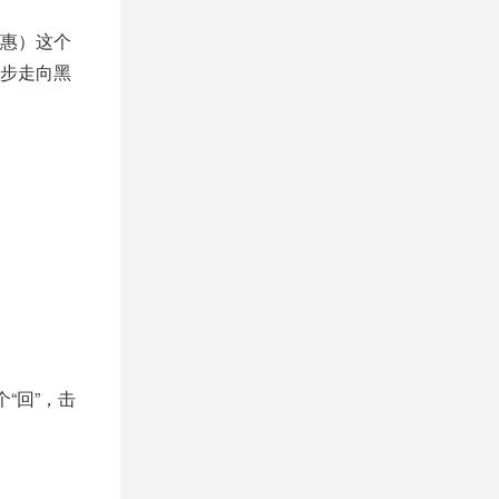
惠）这个
步走向黑
“回”，击