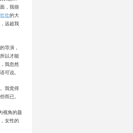
面，我很
壮壮
的大
，远超我
的导演，
所以才能
，我忽然
语可说。
。我觉得
些而已。
为视角的题
，女性的