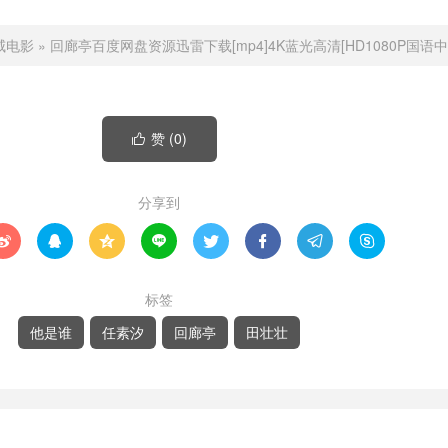
威电影
»
回廊亭百度网盘资源迅雷下载[mp4]4K蓝光高清[HD1080P国语中
赞 (
0
)

分享到








标签
他是谁
任素汐
回廊亭
田壮壮