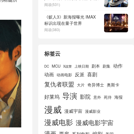
阅读(531)
《蚁人3》新海报曝光 IMAX
标识出现在量子世界
阅读(383)
标签云
动作
剧本
MCU
剧集
DC
X战警
上映日期
喜剧
动画
反派
动画电影
复仇者联盟
奇异博士
奥斯卡
大片
导演
好莱坞
影院
海报
死侍
意外
漫威
漫威宇宙
漫威影业
漫威电影
漫威电影宇宙
漫画
票房
编剧
系列电影