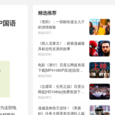
精选推荐
P国语
《雪莉》：一部献给逝去儿子
的深情致敬
阅读(337)
《猎人克莱文》：探索漫威最
具标志性反派的故事
阅读(334)
电影《潜行》百度云网盘资源
语
下载[MP41080P高清]迅雷免
费资源
阅读(509)
《志愿军：生死之战》百度云
网盘[HD1080p]免费资源下载
分享
阅读(367)
为这部电
漫威选角惊天逆转！《黑寡
妇》任务大师竟有非洲狂人版
的精髓所