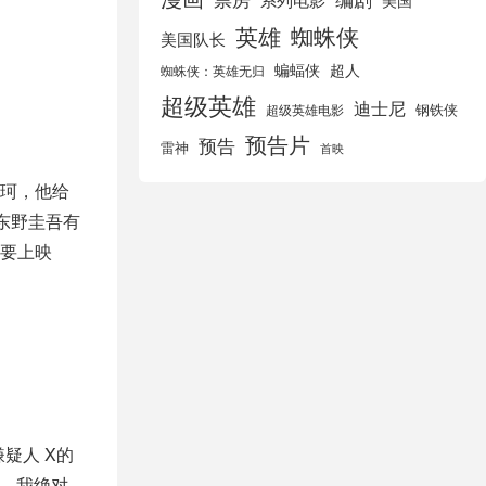
美国
英雄
蜘蛛侠
美国队长
蝙蝠侠
超人
蜘蛛侠：英雄无归
超级英雄
迪士尼
钢铁侠
超级英雄电影
预告片
预告
雷神
首映
珂，他给
东野圭吾有
要上映
疑人 X的
我，我绝对