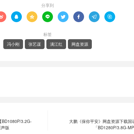
分享到








标签
冯小刚
张艺谋
满江红
网盘资源
1080P/3.2G-
大鹏《保你平安》网盘资源下载国语
原声版
「BD1280P/3.8G