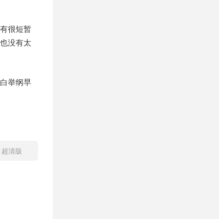
有很短暂
也没有太
白举纲早
」超清版