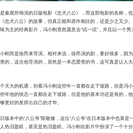
正是秦观所饰演的日版电影《忠犬八公》，而这部电影的名称，也
了《忠犬八公》的故事，但真正能和原作相比的，还是少之又少。
味为主的经典影片，冯小刚竟然愿意去“试一试”，并且以一个男
冯小刚而是徐昂来导演。相对来说，徐昂演的剧，要好很多，因为
悚类的，这次他导演的，居然是一本恋爱类的书，这可真是让人大
一个天大的机遇，别看冯小刚这些年一直都在走下坡路，但是冯小
这些年他的状态一直都在走下坡路，但是他的基本功还是有的，他
够更好的发挥出自己的才华。
日版本中的“八公爷”陈敬修，这位“八公爷”在日本版本中也算是
让人热泪盈眶，甚至是热泪盈眶。冯小刚在影片中扮演了一个十分