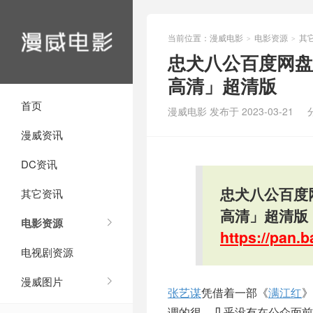
当前位置：
漫威电影
电影资源
其
>
>
忠犬八公百度网盘资源
高清」超清版
首页
漫威电影 发布于 2023-03-21
漫威资讯
DC资讯
忠犬八公百度网盘
其它资讯
高清」超清版
电影资源
https://pan
电视剧资源
漫威图片
张艺谋
凭借着一部《
满江红
》
调的很，几乎没有在公众面