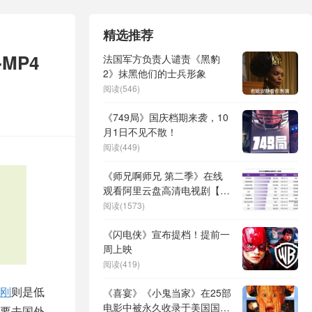
精选推荐
MP4
法国军方负责人谴责《黑豹
2》抹黑他们的士兵形象
阅读(546)
《749局》国庆档期来袭，10
月1日不见不散！
阅读(449)
《师兄啊师兄 第二季》在线
观看阿里云盘高清电视剧【免
费高清版】最新
阅读(1573)
《闪电侠》宣布提档！提前一
周上映
阅读(419)
刚
则是低
《喜宴》《小鬼当家》在25部
电影中被永久收录于美国国会
要去国外