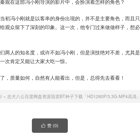
秦观在这部冯小刚导演的影片中，会扮演着怎样的角色？
，当初冯小刚就是以客串的身份出现的，并不是主要角色，而且只
也给观众留下了深刻的印象。这一次，他专门过来做做样子，想必
他们两人的知名度，或许不如冯小刚，但是演技绝对不差，尤其是
一次肯定又能让大家大吃一惊。
了，质量如何，自然有人能看出，但是，总得先去看看！
影
»
忠犬八公百度网盘资源迅雷BT种子下载「HD1280P/3.3G-MP4高清
赞 (
0
)
