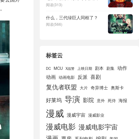
图书馆
阅读(313)
。
什么，三代绿巨人同框了？
阅读(566)
标签云
动作
剧本
MCU
剧集
DC
X战警
上映日期
喜剧
动画
反派
动画电影
复仇者联盟
奇异博士
奥斯卡
大片
导演
好莱坞
影院
海报
死侍
意外
漫威
漫威宇宙
漫威影业
漫威电影
漫威电影宇宙
漫画
票房
编剧
系列电影
美国