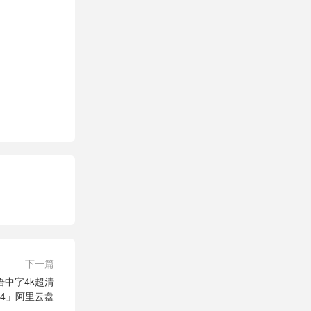
下一篇
中字4k超清
-MP4」阿里云盘