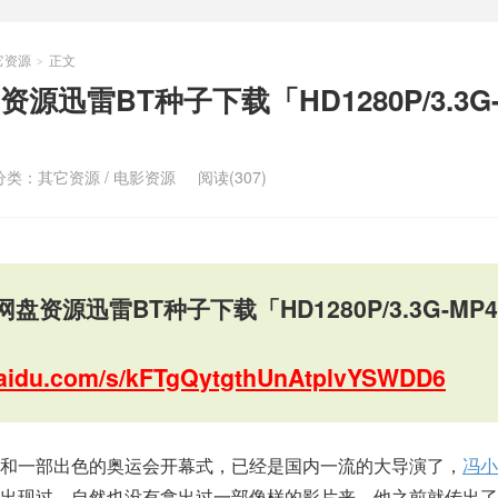
它资源
正文
>
迅雷BT种子下载「HD1280P/3.3G-
分类：
其它资源
/
电影资源
阅读(307)
资源迅雷BT种子下载「HD1280P/3.3G-MP4
.baidu.com/s/kFTgQytgthUnAtplvYSWDD6
和一部出色的奥运会开幕式，已经是国内一流的大导演了，
冯小
前出现过，自然也没有拿出过一部像样的影片来。他之前就传出了