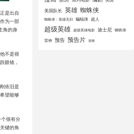
英雄
蜘蛛侠
美国队长
正是出自
蝙蝠侠
超人
蜘蛛侠：英雄无归
作为一部
超级英雄
主角的身
迪士尼
钢铁侠
超级英雄电影
预告片
预告
雷神
首映
他不是很
跌眼镜，
刚依旧是
希望能够
一个很有分
关键的角