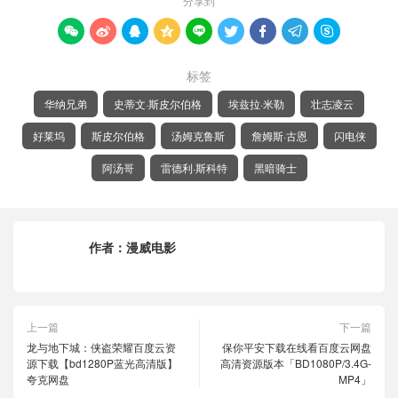
分享到









标签
华纳兄弟
史蒂文·斯皮尔伯格
埃兹拉·米勒
壮志凌云
好莱坞
斯皮尔伯格
汤姆克鲁斯
詹姆斯·古恩
闪电侠
阿汤哥
雷德利·斯科特
黑暗骑士
作者：
漫威电影
上一篇
下一篇
龙与地下城：侠盗荣耀百度云资
保你平安下载在线看百度云网盘
源下载【bd1280P蓝光高清版】
高清资源版本「BD1080P/3.4G-
夸克网盘
MP4」