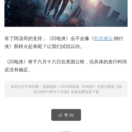
有了阿汤哥的支持，《闪电侠》会不会像《
壮志凌云
:独行
侠》那样火起来呢？让我们拭目以待。
《闪电侠》将于六月十六日在美国公映，但具体的发行时间
还没有确定。
未经允许不得转载：
漫威电影
»
2023电影版《闪电侠》百度云网盘【超
清1280P-MP4-3.3GB】资源免费迅雷下载
赞 (
0
)
