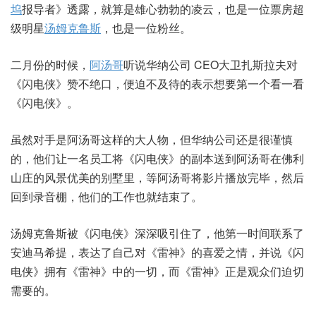
坞
报导者》透露，就算是雄心勃勃的凌云，也是一位票房超
级明星
汤姆克鲁斯
，也是一位粉丝。
二月份的时候，
阿汤哥
听说华纳公司 CEO大卫扎斯拉夫对
《闪电侠》赞不绝口，便迫不及待的表示想要第一个看一看
《闪电侠》。
虽然对手是阿汤哥这样的大人物，但华纳公司还是很谨慎
的，他们让一名员工将《闪电侠》的副本送到阿汤哥在佛利
山庄的风景优美的别墅里，等阿汤哥将影片播放完毕，然后
回到录音棚，他们的工作也就结束了。
汤姆克鲁斯被《闪电侠》深深吸引住了，他第一时间联系了
安迪马希提，表达了自己对《雷神》的喜爱之情，并说《闪
电侠》拥有《雷神》中的一切，而《雷神》正是观众们迫切
需要的。