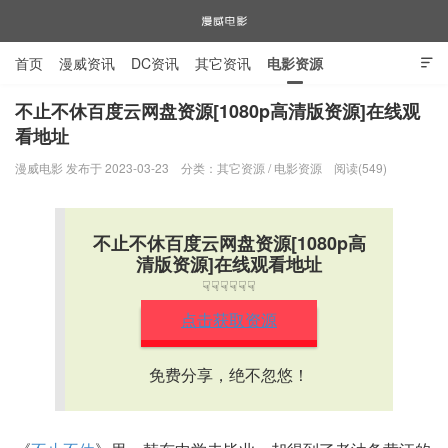
首页
漫威资讯
DC资讯
其它资讯
电影资源

电视剧资源
漫威图片
不止不休百度云网盘资源[1080p高清版资源]在线观
看地址
漫威电影
漫威电影 发布于 2023-03-23
分类：
其它资源
/
电影资源
阅读(549)
不止不休百度云网盘资源[1080p高
清版资源]在线观看地址
☟☟☟☟☟☟
点击获取资源
免费分享，绝不忽悠！