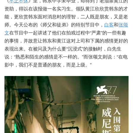
《
不止不休
》里，韩东中学未毕业，却得到了老油条黄江的
资助，得以在该报做一名实习生。领队黄江欣欣赏韩东的才
能，更欣赏韩东面对消息时的理智，二人既是朋友，又是老
师。今天公布的《师父和徒弟》的特别节目中，
白客
和
张颂
文
在节目中一起讲述了他们在拍戏过程中“严肃”的一些有趣
的事情，并故意让韩东和黄江这对上司和下属的感情更好的
表现出来。在被问及为什么要“沉浸式”的接触时，白先生
说：“熟悉和陌生的感情是不一样的。”而张颂文则说：“在电
影中，我们不是普通的朋友，而是上级。”