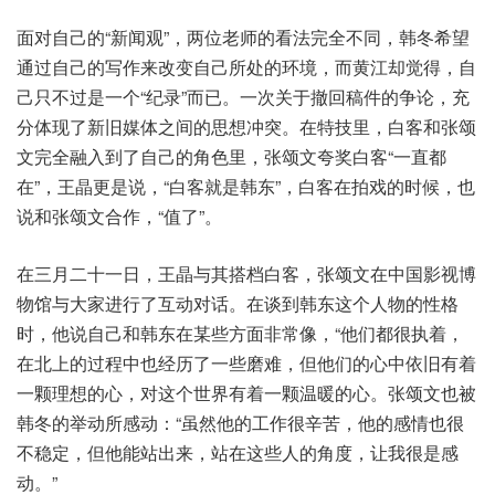
面对自己的“新闻观”，两位老师的看法完全不同，韩冬希望
通过自己的写作来改变自己所处的环境，而黄江却觉得，自
己只不过是一个“纪录”而已。一次关于撤回稿件的争论，充
分体现了新旧媒体之间的思想冲突。在特技里，白客和张颂
文完全融入到了自己的角色里，张颂文夸奖白客“一直都
在”，王晶更是说，“白客就是韩东”，白客在拍戏的时候，也
说和张颂文合作，“值了”。
在三月二十一日，王晶与其搭档白客，张颂文在中国影视博
物馆与大家进行了互动对话。在谈到韩东这个人物的性格
时，他说自己和韩东在某些方面非常像，“他们都很执着，
在北上的过程中也经历了一些磨难，但他们的心中依旧有着
一颗理想的心，对这个世界有着一颗温暖的心。张颂文也被
韩冬的举动所感动：“虽然他的工作很辛苦，他的感情也很
不稳定，但他能站出来，站在这些人的角度，让我很是感
动。”