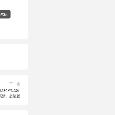
菲尔德
下一篇
0P/3.3G-
4高清」超清版