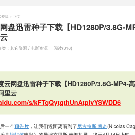
它资源
正文
>
迅雷种子下载【HD1280P/3.8G-MP
云
分类：
其它资源
/
电影资源
阅读(316)
网盘迅雷种子下载【HD1280P/3.8G-MP4-高
阿里云
.baidu.com/s/kFTgQytgthUnAtplvYSWDD6
后一个
预告片
，让我们近距离看到了
尼古拉斯·凯奇
(Nicolas C
乐高
蝙蝠侠
电影》的导演克里斯·麦凯执导，将于4月14日上映