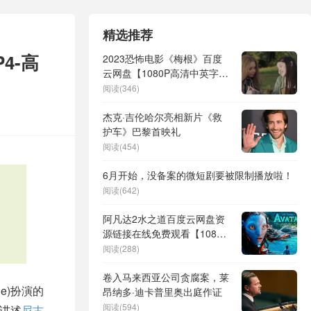
精选推荐
4-高
2023恐怖电影《梅根》百度
云网盘【1080P高清中英字
幕】资源下载
阅读(346)
杰克·吉伦哈尔亮相新片《救
护车》巴黎首映礼
阅读(454)
6月开始，没备案的微短剧要被限制播放啦！
阅读(642)
阿凡达2水之道百度云网盘资
源链接在线免费观看【1080P
高清】
阅读(288)
卷入马来西亚公司贪腐案，莱
age)扮演的
昂纳多·迪卡普里奥出庭作证
阅读(594)
，讲述
尼古