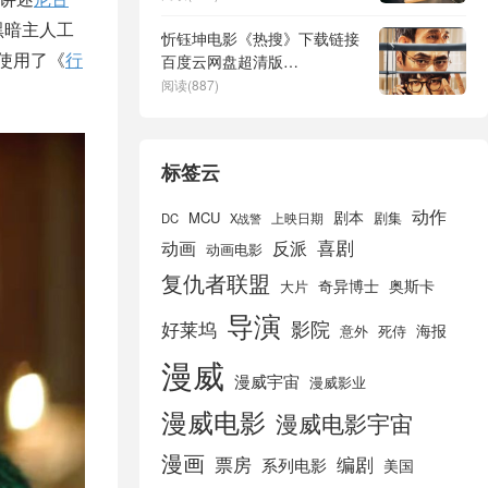
黑暗主人工
忻钰坤电影《热搜》下载链接
，使用了《
行
百度云网盘超清版
（HD1280P/3.4G-MP4高清
阅读(887)
原声版）
标签云
动作
剧本
MCU
剧集
DC
X战警
上映日期
喜剧
动画
反派
动画电影
复仇者联盟
奇异博士
奥斯卡
大片
导演
好莱坞
影院
海报
死侍
意外
漫威
漫威宇宙
漫威影业
漫威电影
漫威电影宇宙
漫画
票房
编剧
系列电影
美国