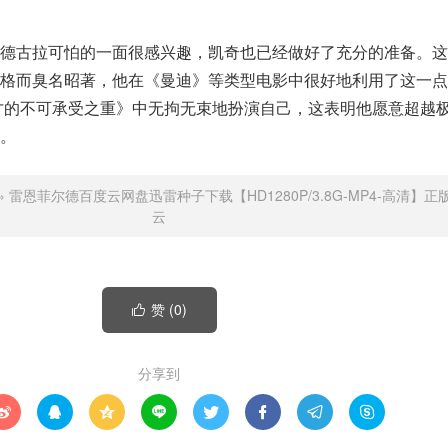
索德古拉可怕的一面很感兴趣，凯奇也已经做好了充分的准备。这
格而臭名昭著，他在《曼迪》等类型电影中很好地利用了这一点
天才的不可承受之重》中无拘无束地扮演自己，这表明他愿意超越
。
»
雷恩菲尔德百度云网盘迅雷种子下载【HD1280P/3.8G-MP4-高清】
云
赞 (
0
)

分享到







