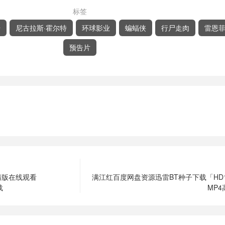
标签
奇
尼古拉斯·霍尔特
环球影业
蝙蝠侠
行尸走肉
雷恩
预告片
清版在线观看
满江红百度网盘资源迅雷BT种子下载「HD128
载
MP