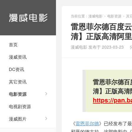
当前位置：
漫威电影
电影资源
其
>
>
雷恩菲尔德百度云网盘
清】正版高清阿里
首页
漫威电影 发布于 2023-03-23
漫威资讯
DC资讯
雷恩菲尔德百度云
其它资讯
清】正版高清
电影资源
https://pan
电视剧资源
漫威图片
《
雷恩菲尔德
》已经发布了最
邪恶的德古拉。这部电影由《