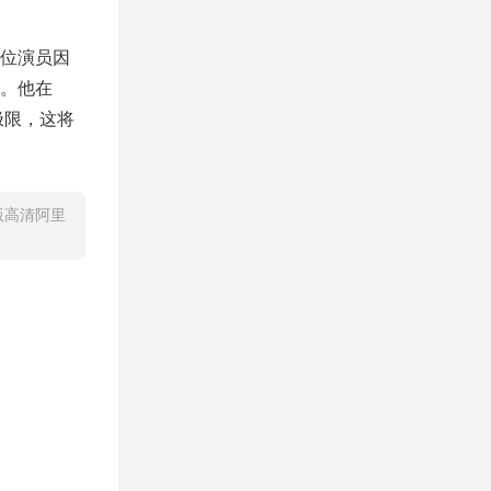
位演员因
。他在
极限，这将
正版高清阿里