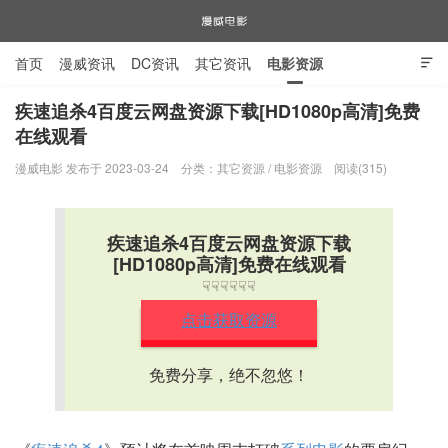
首页
漫威资讯
DC资讯
其它资讯
电影资源

电视剧资源
漫威图片
疾速追杀4百度云网盘资源下载[HD1080p高清]免费
在线观看
漫威电影
漫威电影 发布于 2023-03-24
分类：
其它资源
/
电影资源
阅读(315)
疾速追杀4百度云网盘资源下载
[HD1080p高清]免费在线观看
☟☟☟☟☟☟
点击获取资源
免费分享，绝不忽悠！