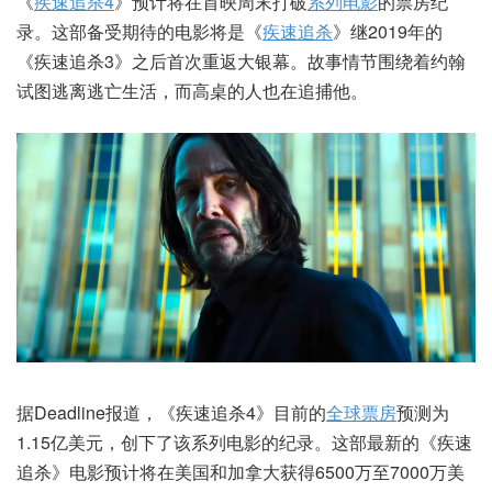
《
疾速追杀4
》预计将在首映周末打破
系列电影
的票房纪
录。这部备受期待的电影将是《
疾速追杀
》继2019年的
《疾速追杀3》之后首次重返大银幕。故事情节围绕着约翰
试图逃离逃亡生活，而高桌的人也在追捕他。
据Deadline报道，《疾速追杀4》目前的
全球票房
预测为
1.15亿美元，创下了该系列电影的纪录。这部最新的《疾速
追杀》电影预计将在美国和加拿大获得6500万至7000万美