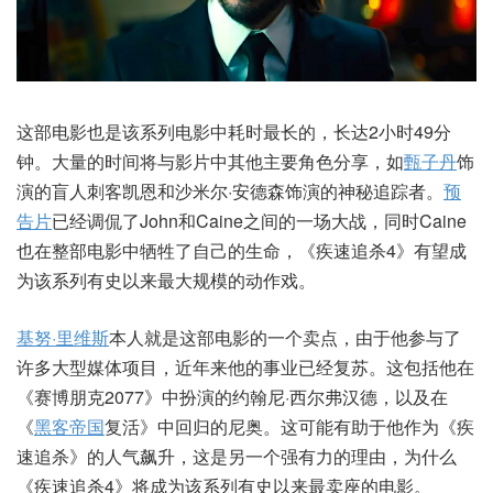
这部电影也是该系列电影中耗时最长的，长达2小时49分
钟。大量的时间将与影片中其他主要角色分享，如
甄子丹
饰
演的盲人刺客凯恩和沙米尔·安德森饰演的神秘追踪者。
预
告片
已经调侃了John和Caine之间的一场大战，同时Caine
也在整部电影中牺牲了自己的生命，《疾速追杀4》有望成
为该系列有史以来最大规模的动作戏。
基努·里维斯
本人就是这部电影的一个卖点，由于他参与了
许多大型媒体项目，近年来他的事业已经复苏。这包括他在
《赛博朋克2077》中扮演的约翰尼·西尔弗汉德，以及在
《
黑客帝国
复活》中回归的尼奥。这可能有助于他作为《疾
速追杀》的人气飙升，这是另一个强有力的理由，为什么
《疾速追杀4》将成为该系列有史以来最卖座的电影。