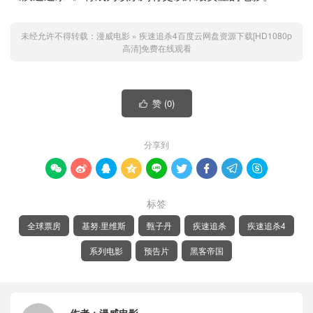
未经允许不得转载：
漫威电影
»
疾速追杀4百度云网盘资源下载[HD1080p
高清]免费在线观看
赞 (
0
)

分享到









标签
全球票房
基努·里维斯
甄子丹
疾速追杀
疾速追杀4
系列电影
预告片
黑客帝国
作者：
漫威电影