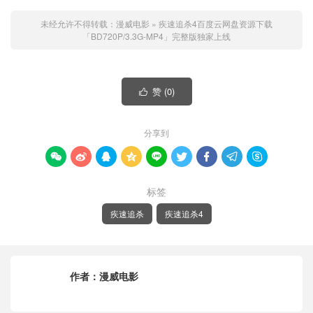
未经允许不得转载：
漫威电影
»
疾速追杀4百度云网盘资源下载
「BD720P/3.3G-MP4」完整版独家上线
赞 (
0
)

分享到









标签
疾速追杀
疾速追杀4
作者：
漫威电影