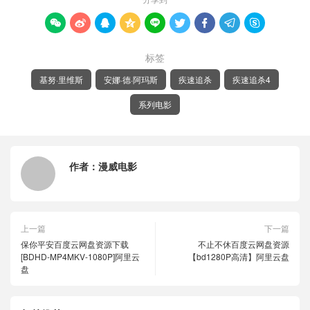









标签
基努·里维斯
安娜·德·阿玛斯
疾速追杀
疾速追杀4
系列电影
作者：
漫威电影
上一篇
下一篇
保你平安百度云网盘资源下载
不止不休百度云网盘资源
[BDHD-MP4MKV-1080P]阿里云
【bd1280P高清】阿里云盘
盘