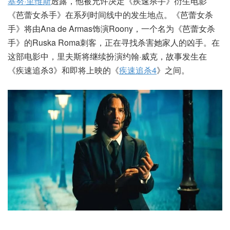
基努·里维斯
透露，他被允许决定《疾速杀手》衍生电影
《芭蕾女杀手》在系列时间线中的发生地点。《芭蕾女杀
手》将由Ana de Armas饰演Roony，一个名为《芭蕾女杀
手》的Ruska Roma刺客，正在寻找杀害她家人的凶手。在
这部电影中，里夫斯将继续扮演约翰·威克，故事发生在
《疾速追杀3》和即将上映的《
疾速追杀4
》之间。