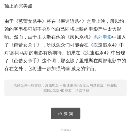
轴上的完美点。
由于《芭蕾女杀手》将在《疾速追杀4》之后上映，所以约
翰的客串很可能不会对他自己即将上映的电影产生太大影
响。然而，由于里夫斯在他的《疾风杀机》
系列电影
中加入
了《芭蕾女杀手》，所以观众们可能会在《疾速追杀4》中
对德·阿马斯的电影有所期待。如果在《疾速追杀4》中出现
了《芭蕾女杀手》这个词，那么除了里维斯在两部电影中的
存在之外，它将进一步加强约翰·威克的宇宙。
未经允许不得转载：
漫威电影
»
疾速追杀4百度云网盘资源「完整版
1080p高清HD资源」迅雷下载
赞 (
0
)

分享到