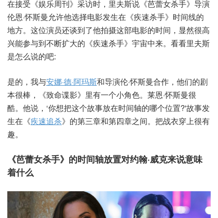
在接受《娱乐周刊》采访时，里夫斯说《芭蕾女杀手》导演
伦恩·怀斯曼允许他选择电影发生在《疾速杀手》时间线的
地方。这位演员还谈到了他拍摄这部电影的时间，显然很高
兴能参与到不断扩大的《疾速杀手》宇宙中来。看看里夫斯
是怎么说的吧:
是的，我与
安娜·德·阿玛斯
和导演伦·怀斯曼合作，他们的剧
本很棒，《致命谍影》里有一个小角色。莱恩·怀斯曼很
酷。他说，‘你想把这个故事放在时间轴的哪个位置?'故事发
生在《
疾速追杀
》的第三章和第四章之间。把战衣穿上很有
趣。
《芭蕾女杀手》的时间轴放置对约翰·威克来说意味
着什么