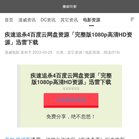
首页
漫威资讯
DC资讯
其它资讯
电影资源

电视剧资源
漫威图片
疾速追杀4百度云网盘资源「完整版1080p高清HD资
源」迅雷下载
漫威电影
漫威电影 发布于 2023-03-25
分类：
其它资源
/
电影资源
阅读(519)
疾速追杀4百度云网盘资源「完整
版1080p高清HD资源」迅雷下载
☟☟☟☟☟☟
点击获取资源
免费分享，绝不忽悠！