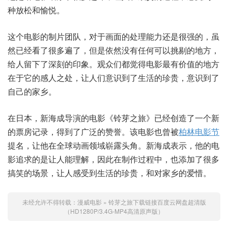
种放松和愉悦。
这个电影的制片团队，对于画面的处理能力还是很强的，虽
然已经看了很多遍了，但是依然没有任何可以挑剔的地方，
给人留下了深刻的印象。观众们都觉得电影最有价值的地方
在于它的感人之处，让人们意识到了生活的珍贵，意识到了
自己的家乡。
在日本，新海成导演的电影《铃芽之旅》已经创造了一个新
的票房记录，得到了广泛的赞誉。该电影也曾被
柏林电影节
提名，让他在全球动画领域崭露头角。新海成表示，他的电
影追求的是让人能理解，因此在制作过程中，也添加了很多
搞笑的场景，让人感受到生活的珍贵，和对家乡的爱惜。
未经允许不得转载：
漫威电影
»
铃芽之旅下载链接百度云网盘超清版
（HD1280P/3.4G-MP4高清原声版）