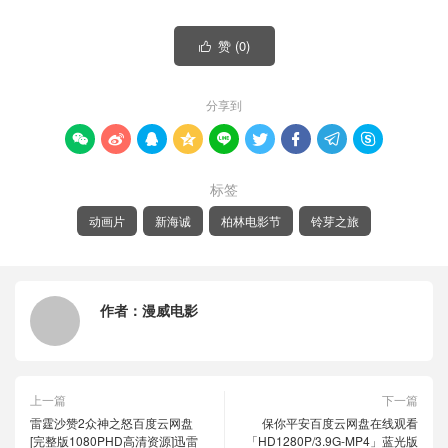
赞 (
0
)

分享到









标签
动画片
新海诚
柏林电影节
铃芽之旅
作者：
漫威电影
上一篇
下一篇
雷霆沙赞2众神之怒百度云网盘
保你平安百度云网盘在线观看
[完整版1080PHD高清资源]迅雷
「HD1280P/3.9G-MP4」蓝光版