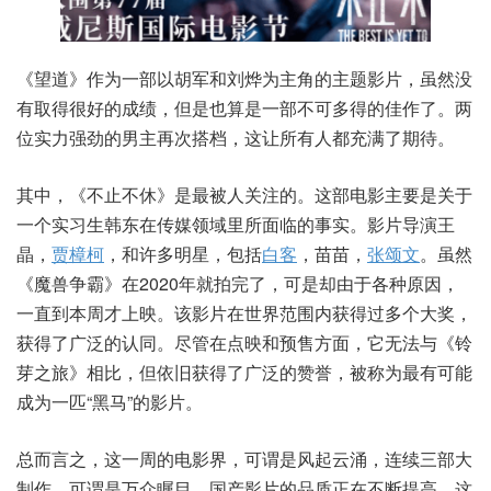
《望道》作为一部以胡军和刘烨为主角的主题影片，虽然没
有取得很好的成绩，但是也算是一部不可多得的佳作了。两
位实力强劲的男主再次搭档，这让所有人都充满了期待。
其中，《不止不休》是最被人关注的。这部电影主要是关于
一个实习生韩东在传媒领域里所面临的事实。影片导演王
晶，
贾樟柯
，和许多明星，包括
白客
，苗苗，
张颂文
。虽然
《魔兽争霸》在2020年就拍完了，可是却由于各种原因，
一直到本周才上映。该影片在世界范围内获得过多个大奖，
获得了广泛的认同。尽管在点映和预售方面，它无法与《铃
芽之旅》相比，但依旧获得了广泛的赞誉，被称为最有可能
成为一匹“黑马”的影片。
总而言之，这一周的电影界，可谓是风起云涌，连续三部大
制作，可谓是万众瞩目。国产影片的品质正在不断提高，这