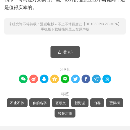
是值得庆幸的。
未经允许不得转载：
漫威电影
»
不止不休百度云【BD1080P/3.2G-MP4】
手机版下载链接阿里云盘原声版
赞 (
0
)

分享到









标签
不止不休
你的名字
张颂文
新海诚
白客
贾樟柯
铃芽之旅