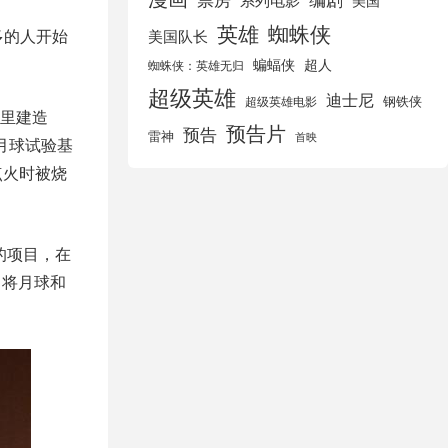
美国
英雄
蜘蛛侠
多的人开始
美国队长
蝙蝠侠
超人
蜘蛛侠：英雄无归
超级英雄
迪士尼
钢铁侠
超级英雄电影
里建造
预告片
预告
雷神
首映
去月球试验基
点火时被烧
”的项目，在
，将月球和