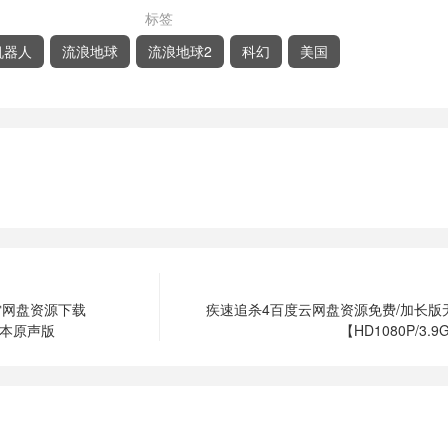
标签
机器人
流浪地球
流浪地球2
科幻
美国
雷网盘资源下载
疾速追杀4百度云网盘资源免费/加长版
版本原声版
【HD1080P/3.