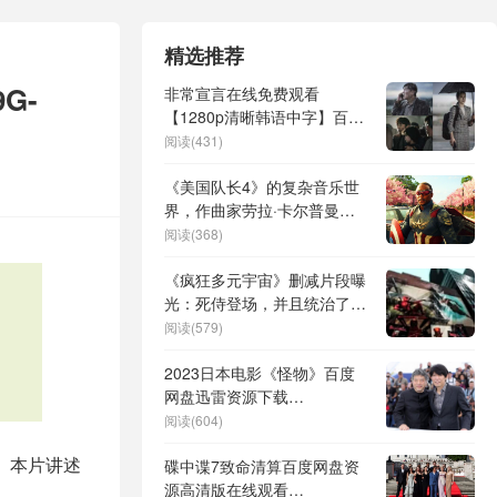
精选推荐
G-
非常宣言在线免费观看
【1280p清晰韩语中字】百度
云资源
阅读(431)
《美国队长4》的复杂音乐世
界，作曲家劳拉·卡尔普曼用
例子解释
阅读(368)
《疯狂多元宇宙》删减片段曝
光：死侍登场，并且统治了世
界
阅读(579)
2023日本电影《怪物》百度
网盘迅雷资源下载
【BD1080P高清日语中字】
阅读(604)
完整版
。本片讲述
碟中谍7致命清算百度网盘资
源高清版在线观看