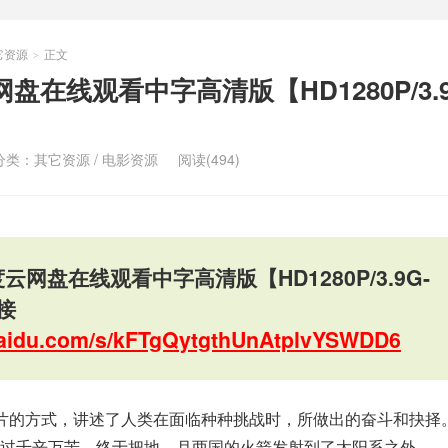
它资源
正文
>
盘在线观看中字高清版【HD1280P/3.9
分类：
其它资源
/
电影资源
阅读(494)
云网盘在线观看中字高清版【HD1280P/3.9G-
接
.baidu.com/s/kFTgQytgthUnAtplvYSWDD6
片的方式，讲述了人类在面临种种挑战时，所做出的奋斗和抉择
过千辛万苦，终于把地、月两国的火箭发射到了太阳系之外。