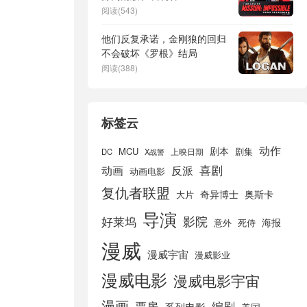
【HD1080P/3.9G-MP4】免
阅读(543)
费下载
他们反复承诺，金刚狼的回归
不会破坏《罗根》结局
阅读(388)
标签云
动作
剧本
MCU
剧集
DC
X战警
上映日期
喜剧
动画
反派
动画电影
复仇者联盟
奇异博士
奥斯卡
大片
导演
好莱坞
影院
海报
死侍
意外
漫威
漫威宇宙
漫威影业
漫威电影
漫威电影宇宙
漫画
票房
编剧
系列电影