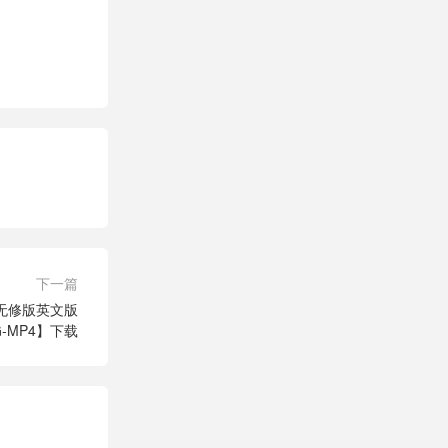
下一篇
无修版英文版
9G-MP4】下载