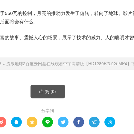
于550瓦的控制，月亮的推动力发生了偏转，转向了地球。影片
后面将会有什么。
丰富的故事、震撼人心的场景，展示了技术的威力、人的聪明才智
影
»
流浪地球2百度云网盘在线观看中字高清版【HD1280P/3.9G-MP4
赞 (
0
)

分享到







